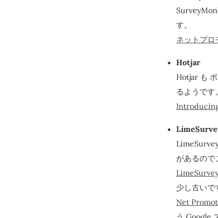
Survey
す。
ネットプロモ
Hotjar
Hotjar
るようです
Introducin
LimeSurve
LimeSu
があるので
LimeSurvey:
少し古いです
Net Promot
う Goog