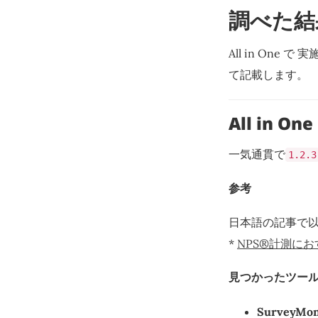
調べた結
All in On
て記載します。
All in One
一気通貫で
1.2.3
参考
日本語の記事で
*
NPS®️計測に
見つかったツー
SurveyMo