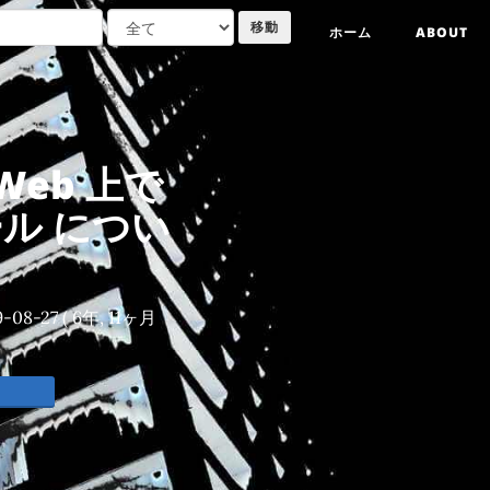
ホーム
ABOUT
 Web 上で
ル につい
9-08-27
( 6年, 11ヶ月