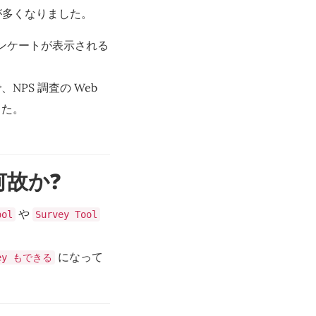
が多くなりました。
アンケートが表示される
PS 調査の Web
した。
故か?
や
ool
Survey Tool
になって
vey もできる