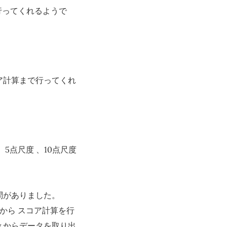
で行ってくれるようで
コア計算まで行ってくれ
、5点尺度 、10点尺度
質問がありました。
から スコア計算を行
ey からデータを取り出