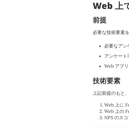
Web 
前提
必要な技術要素
必要なアン
アンケート
Web ア
技術要素
上記前提のもと
Web 上に 
Web 上の
NPS のス