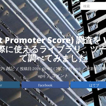
et Promoter Score) 調査を
際に使えるライブラリ、ツー
て調べてみました
雑記
記内
/
投稿日:
2019-01-05
( 7年, 7ヶ月 ago)
/
更新日:
201
コメント
ago)
/
er
Facebook
はてブ