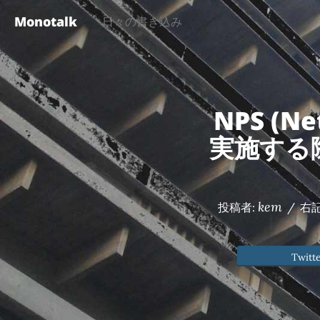
Monotalk
日々の書き込み
NPS (N
実施する
kem
投稿者:
/
右
Twitt