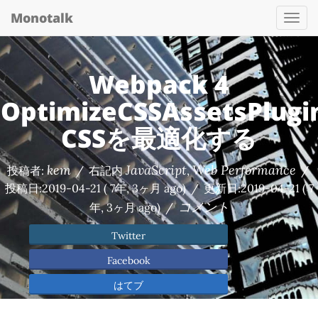
Monotalk
Togg
navi
Webpack 4
OptimizeCSSAssetsPlugi
CSSを最適化する
kem
JavaScript
Web Performance
投稿者:
/
右記内
,
/
投稿日:
2019-04-21
( 7年, 3ヶ月 ago)
/
更新日:
2019-04-21
( 7
コメント
年, 3ヶ月 ago)
/
Twitter
Facebook
はてブ