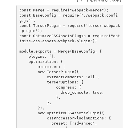
const
Merge
=
require
(
"webpack-merge"
);
const
BaseConfig
=
require
(
"./webpack.confi
g.js"
);
const
TerserPlugin
=
require
(
'terser-webpack
-plugin'
);
const
OptimizeCSSAssetsPlugin
=
require
(
"opt
imize-css-assets-webpack-plugin"
);
module
.
exports
=
Merge
(
BaseConfig
,
{
plugins
:
[],
optimization
:
{
minimizer
:
[
new
TerserPlugin
({
extractComments
:
'all'
,
terserOptions
:
{
compress
:
{
drop_console
:
true
,
},
},
}),
new
OptimizeCSSAssetsPlugin
({
cssProcessorPluginOptions
:
{
preset
:
[
'advanced'
,