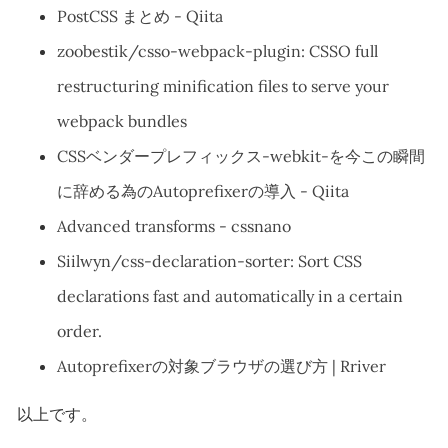
PostCSS まとめ - Qiita
zoobestik/csso-webpack-plugin: CSSO full
restructuring minification files to serve your
webpack bundles
CSSベンダープレフィックス-webkit-を今この瞬間
に辞める為のAutoprefixerの導入 - Qiita
Advanced transforms - cssnano
Siilwyn/css-declaration-sorter: Sort CSS
declarations fast and automatically in a certain
order.
Autoprefixerの対象ブラウザの選び方 | Rriver
以上です。