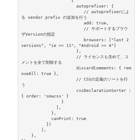
{
autoprefixer
:
{
// autoprefixerによ
る vendor prefix の追加を行う   
add
:
true
,
// サポートするブラウ
ザVersionの指定    
browsers
:
[
"last 2 
versions"
,
"ie >= 11"
,
"Android >= 4"
]
},
// ライセンスも含めて、コ
メントを全て削除する
discardComments
:
{
rem
oveAll
:
true
},
// CSSの定義のソートを行
う    
cssDeclarationSorter
:
{
order
:
'smacss'
}
}
],
},
canPrint
:
true
})
],
},