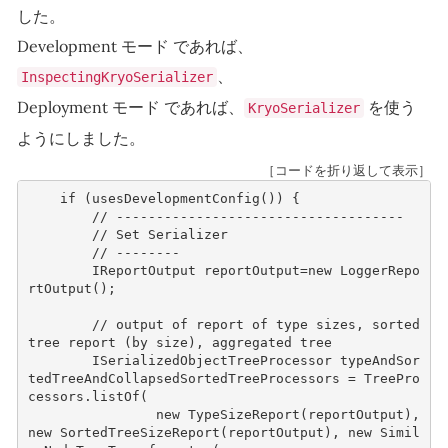
した。
Development モード であれば、
、
InspectingKryoSerializer
Deployment モード であれば、
を使う
KryoSerializer
ようにしました。
［コードを折り返して表示］
if
(
usesDevelopmentConfig
())
{
// ------------------------------------
// Set Serializer
// --------
IReportOutput
reportOutput
=
new
LoggerRepo
rtOutput
();
// output of report of type sizes, sorted 
tree report (by size), aggregated tree
ISerializedObjectTreeProcessor
typeAndSor
tedTreeAndCollapsedSortedTreeProcessors
=
TreePro
cessors
.
listOf
(
new
TypeSizeReport
(
reportOutput
),
new
SortedTreeSizeReport
(
reportOutput
),
new
Simil