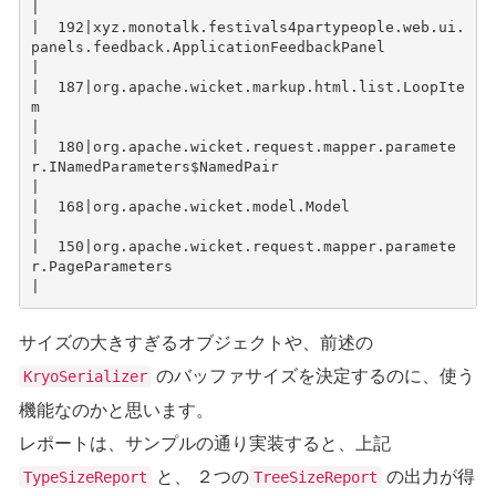
|
|  192|xyz.monotalk.festivals4partypeople.web.ui.
panels.feedback.ApplicationFeedbackPanel                               
|
|  187|org.apache.wicket.markup.html.list.LoopIte
m                                                                      
|
|  180|org.apache.wicket.request.mapper.paramete
r.INamedParameters$NamedPair                                            
|
|  168|org.apache.wicket.model.Model                                                                                    
|
|  150|org.apache.wicket.request.mapper.paramete
r.PageParameters                                                        
|
サイズの大きすぎるオブジェクトや、前述の
のバッファサイズを決定するのに、使う
KryoSerializer
機能なのかと思います。
レポートは、サンプルの通り実装すると、上記
と、 ２つの
の出力が得
TypeSizeReport
TreeSizeReport