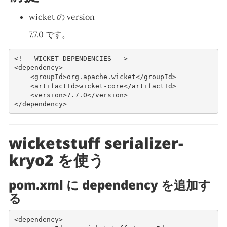
wicket の version
7.7.0 です。
<!-- WICKET DEPENDENCIES -->
<dependency>
<groupId>
org.apache.wicket
</groupId>
<artifactId>
wicket-core
</artifactId>
<version>
7.7.0
</version>
</dependency>
wicketstuff serializer-
kryo2 を使う
pom.xml に dependency を追加す
る
<dependency>