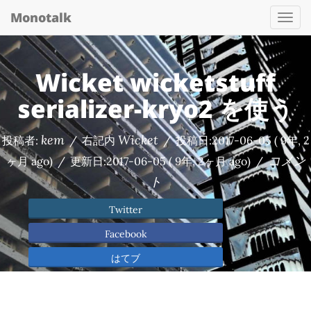
Monotalk
Togg
navi
Wicket wicketstuff
serializer-kryo2 を使う
kem
Wicket
投稿者:
/
右記内
/
投稿日:
2017-06-05
( 9年, 2
コメン
ヶ月 ago)
/
更新日:
2017-06-05
( 9年, 2ヶ月 ago)
/
ト
Twitter
Facebook
はてブ