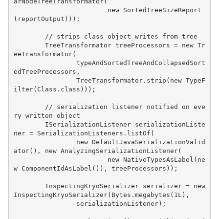
arNodeTreeTransformator
(
new
SortedTreeSizeReport
(
reportOutput
)));
// strips class object writes from tree
TreeTransformator
treeProcessors
=
new
Tr
eeTransformator
(
typeAndSortedTreeAndCollapsedSort
edTreeProcessors
,
TreeTransformator
.
strip
(
new
TypeF
ilter
(
Class
.
class
)));
// serialization listener notified on eve
ry written object
ISerializationListener
serializationListe
ner
=
SerializationListeners
.
listOf
(
new
DefaultJavaSerializationValid
ator
(),
new
AnalyzingSerializationListener
(
new
NativeTypesAsLabel
(
ne
w
ComponentIdAsLabel
()),
treeProcessors
));
InspectingKryoSerializer
serializer
=
new
InspectingKryoSerializer
(
Bytes
.
megabytes
(
1L
),
serializationListener
);