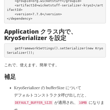
<groupId>
org.wicketstuff
</groupId>
<artifactId>
wicketstuff-serializer-kryo2
</art
ifactId>
<version>
7.7.0
</version>
</dependency>
Application クラス内で、
KryoSerializer を設定
getFrameworkSettings
().
setSerializer
(
new
Kryo
Serializer
());
これで、使えます。簡単です。
補足
KryoSerializer の bufferSize について
デフォルトコンストラクタ呼び出しだと、
が適用され、
になりま
DEFAULT_BUFFER_SIZE
10MB