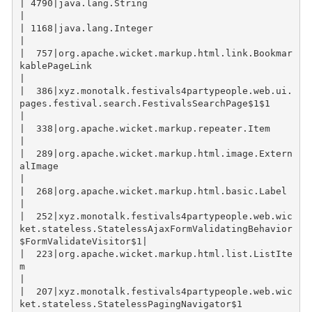
| 4790|java.lang.String                                                                                                 
|
| 1168|java.lang.Integer                                                                                                
|
|  757|org.apache.wicket.markup.html.link.Bookmar
kablePageLink                                                          
|
|  386|xyz.monotalk.festivals4partypeople.web.ui.
pages.festival.search.FestivalsSearchPage$1$1                          
|
|  338|org.apache.wicket.markup.repeater.Item                                                                           
|
|  289|org.apache.wicket.markup.html.image.Extern
alImage                                                                
|
|  268|org.apache.wicket.markup.html.basic.Label                                                                        
|
|  252|xyz.monotalk.festivals4partypeople.web.wic
ket.stateless.StatelessAjaxFormValidatingBehavior
$FormValidateVisitor$1|
|  223|org.apache.wicket.markup.html.list.ListIte
m                                                                      
|
|  207|xyz.monotalk.festivals4partypeople.web.wic
ket.stateless.StatelessPagingNavigator$1                               