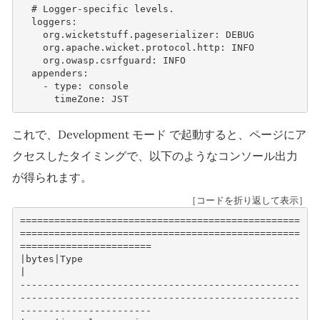
  # Logger-specific levels.

  loggers:

    org.wicketstuff.pageserializer: DEBUG

    org.apache.wicket.protocol.http: INFO

    org.owasp.csrfguard: INFO

  appenders:

    - type: console

これで、Development モード で起動すると、ページにア
クセスしたタイミングで、以下のようなコンソール出力
が得られます。
［コードを折り返して表示］
=================================================
=================================================
=======================
|bytes|Type                                                                                                             
|
-------------------------------------------------
-------------------------------------------------
-----------------------