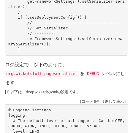
getFrameworkSettings
().
setSerializer
(
seri
alizer
);
}
if
(
usesDeploymentConfig
())
{
// ------------------------------------
// Set Serializer
// --------
getFrameworkSettings
().
setSerializer
(
new
KryoSerializer
());
}
ログ設定で、以下のように、
を
レベルにし
org.wicketstuff.pageserializer
DEBUG
ます。
[1].以下は、dropwizardのymlの設定です。
［コードを折り返して表示］
# Logging settings.

logging:

  # The default level of all loggers. Can be OFF, 
ERROR, WARN, INFO, DEBUG, TRACE, or ALL.

  level: INFO
