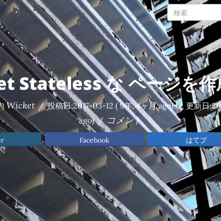
et Stateless な ページ
Wicket
内
/
投稿日:
2017-03-12
( 9年, 4ヶ月 ago)
/
更新日:
20
コメント
ago)
/
er
Facebook
はてブ