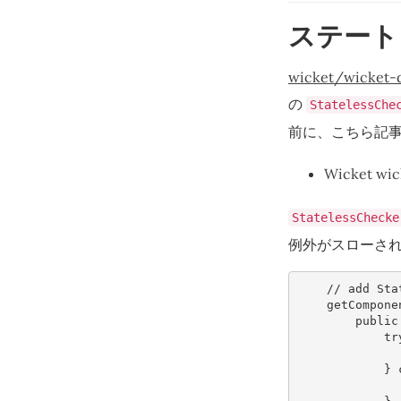
ステート
wicket/wicket-d
の
StatelessChe
前に、こちら記
Wicket wi
StatelessChecke
例外がスローさ
// add Sta
getCompone
public
tr
}