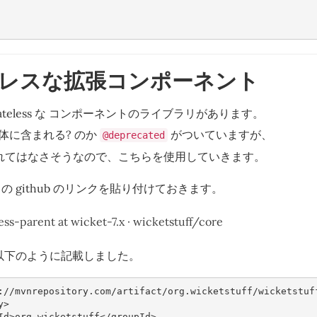
レスな拡張コンポーネント
 に stateless な コンポーネントのライブラリがあります。
は 本体に含まれる? のか
がついていますが、
@deprecated
に含まれてはなさそうなので、こちらを使用していきます。
 github のリンクを貼り付けておきます。
ess-parent at wicket-7.x · wicketstuff/core
以下のように記載しました。
://mvnrepository.com/artifact/org.wicketstuff/wicketstuf
y>
Id>
org.wicketstuff
</groupId>