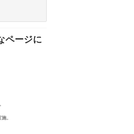
スなページに
。
。
実施。