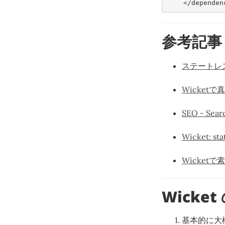
</dependen
参考記事
ステートレスなペ
Wicketで
SEO - Sear
Wicket: sta
Wicketで
Wick
基本的に大