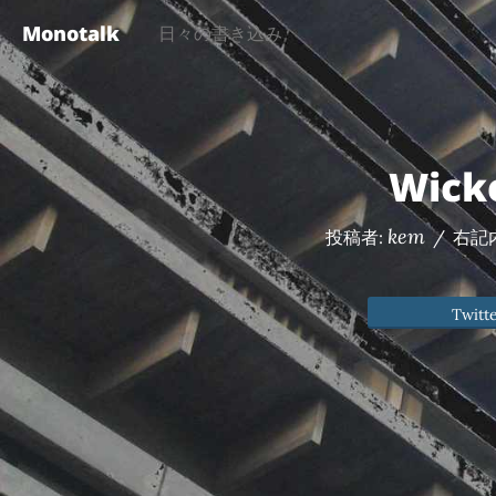
Monotalk
日々の書き込み
Wick
kem
投稿者:
/
右記
Twitt