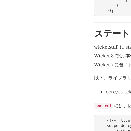
}
}
});
ステート
wicketstuff
Wicket 8 で
Wicket 7 
以下、ライブラリの
core/statel
には、
pom.xml
<!-- https
<dependenc
<group