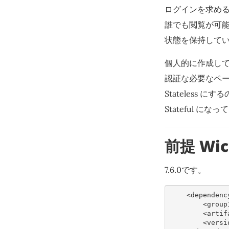
ログインを求め
誰でも閲覧が可能
状態を保持してい
個人的に作成し
認証な必要なページ
Stateless 
Stateful に
前提 Wic
7.6.0です。
<dependenc
<group
<artif
<versi