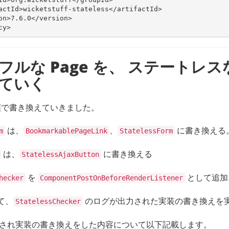
actId>
wicketstuff-stateless
</artifactId>
on>
7.6.0
</version>
cy>
フルな Page を、 ステートレ
ていく
順で書き換えていきました。
は、
、
に書き換える
m
BookmarkablePageLink
StatelessForm
は、
に書き換える
StatelessAjaxButton
を
として追加
hecker
ComponentPostOnBeforeRenderListener
て、
のログが出力された実装の書き換えを
StatelessChecker
され実装の書き換えをした内容について以下記載します。