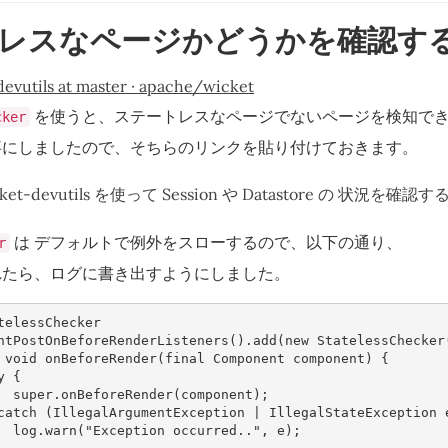
レスなページかどうかを確認す
evutils at master · apache/wicket
を使うと、ステートレスなページでないページを検知で
cker
事にしましたので、そちらのリンクを貼り付けておきます。
cket-devutils を使って Session や Datastore の 状況を確認する 
は デフォルトで例外をスローするので、以下の通り、
r
れたら、ログに書き出すようにしました。
telessChecker
ntPostOnBeforeRenderListeners
().
add
(
new
StatelessChecker
void
onBeforeRender
(
final
Component
component
)
{
y
{
super
.
onBeforeRender
(
component
);
catch
(
IllegalArgumentException
|
IllegalStateException
log
.
warn
(
"Exception occurred.."
,
e
);