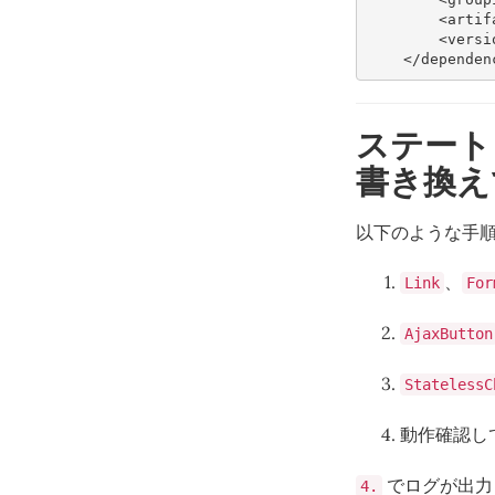
<artif
<versi
</dependen
ステート
書き換え
以下のような手
、
Link
For
AjaxButton
StatelessC
動作確認し
でログが出力
4.