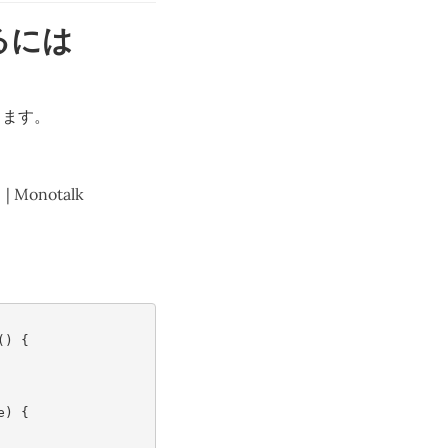
るには
きます。
| Monotalk
()
{
e
)
{