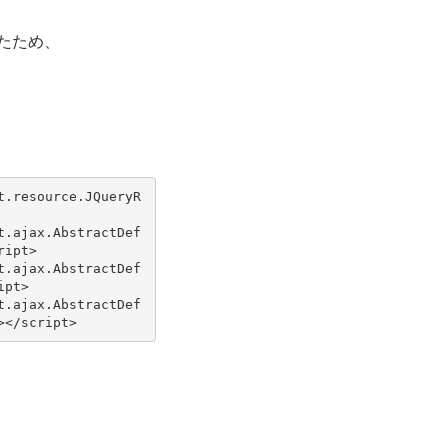
いたため、
t.resource.JQueryR
t.ajax.AbstractDef
ript
>
t.ajax.AbstractDef
ipt
>
t.ajax.AbstractDef
></
script
>