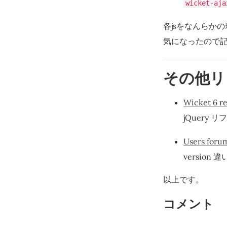
wicket-aja
各jsをなんらか
気になったので
その他リ
Wicket 6 r
jQuery
Users forum
version
以上です。
コメント