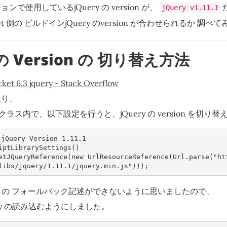
で使用しているjQuery の version が、
jQuery v1.11.1
t 側の ビルドインjQuery のversion が合わせられるか 調べ
 の Version の 切り替え方法
cket 6.3 jquery - Stack Overflow
通り、
tion クラス内で、以下設定を行うと、jQuery の version を切
jQuery Version 1.11.1
iptLibrarySettings
()
etJQueryReference
(
new
UrlResourceReference
(
Url
.
parse
(
"ht
libs/jquery/1.11.1/jquery.min.js"
)));
n の フォールバック記述ができないように思いましたので、
ry の読み込むようにしました。