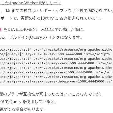
したApache Wicket 6がリリース
 1.5 までの独自ajax サポートがブラウザ互換で問題が出て
ポートで、実績のあるjQeury に 置き換えられています。
をDEVELOPMENT_MODE で起動した際に、
8
れる、ビルドインjQuery の リンクになります。
text/javascript"
src
=
"./wicket/resource/org.apache.wicke
ce/jquery/jquery-1.12.4-ver-1500144445000.js"
></
script
>
text/javascript"
src
=
"./wicket/resource/org.apache.wicke
or/res/js/wicket-event-jquery-ver-1500144445000.js"
></
sc
text/javascript"
src
=
"./wicket/resource/org.apache.wicke
or/res/js/wicket-ajax-jquery-ver-1500144445000.js"
></
scr
text/javascript"
src
=
"./wicket/resource/org.apache.wicke
or/res/js/wicket-ajax-jquery-debug-ver-1500144445000.js"
同期処理のブラウザ互換性が高まったのはいいことなんですが、
でjQuery を使用していると、
換で問題がでる場合があります。