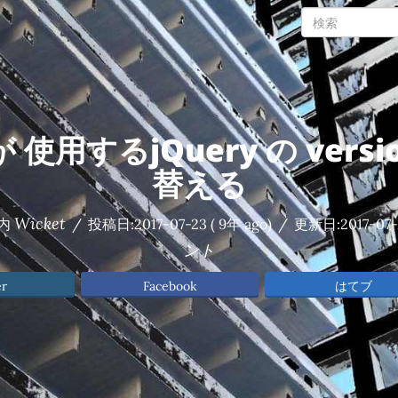
 が 使用するjQuery の versi
替える
Wicket
内
/
投稿日:
2017-07-23
( 9年 ago)
/
更新日:
2017-07
ント
er
Facebook
はてブ