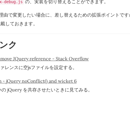
の、実装を切り替えることができます。
x-debug.js
の理由で変更したい場合に、差し替えるための拡張ポイントです
記載しておきます。
ンク
emove JQuery reference - Stack Overflow
 リファレンスに空jsファイルを設定する。
 - jQuery noConflict() and wicket 6
 違いの jQuery を共存させたいときに見てみる。