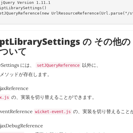
jQuery Version 1.11.1
iptLibrarySettings
()
etJQueryReference
(
new
UrlResourceReference
(
Url
.
parse
(
"/s
iptLibrarySettings の その他の 
ついて
arySettings には、
以外に、
setJQueryReference
er メソッドが存在します。
jaxReference
の、実装を切り替えることができます。
x.js
EventReference
の、実装を切り替えること
wicket-event.js
jaxDebugReference