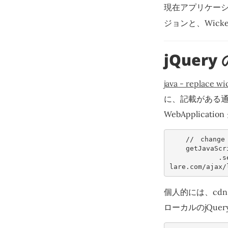
現在アプリケーション
ジョンと、Wicke
jQuery
java - replace wi
に、記載がある
WebApplica
//　change 
getJavaScr
.
s
lare.com/ajax/
個人的には、cd
ローカルのjQue