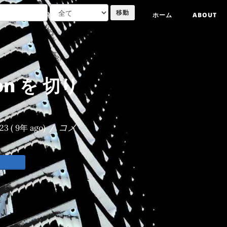
ホーム
ABOUT
on を 切り
コメ
-23
( 9年 ago)
/