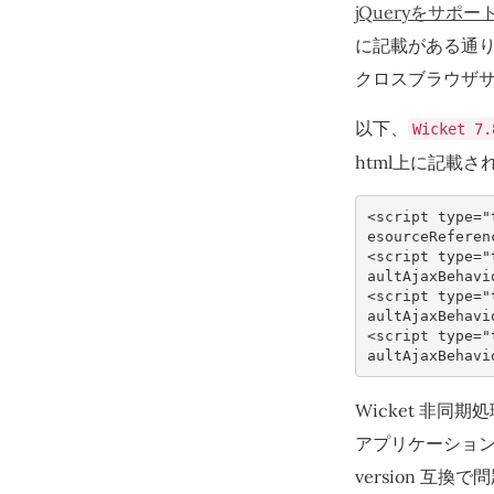
jQueryをサポート
に記載がある通り、
クロスブラウザサ
以下、
Wicket 7.
html上に記載さ
<
script
type
=
"
esourceReferen
<
script
type
=
"
aultAjaxBehavi
<
script
type
=
"
aultAjaxBehavi
<
script
type
=
"
aultAjaxBehavi
Wicket 非
アプリケーション側
version 互