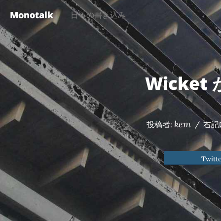
Monotalk
日々の書き込み
Wicket
kem
投稿者:
/
右記
Twitt