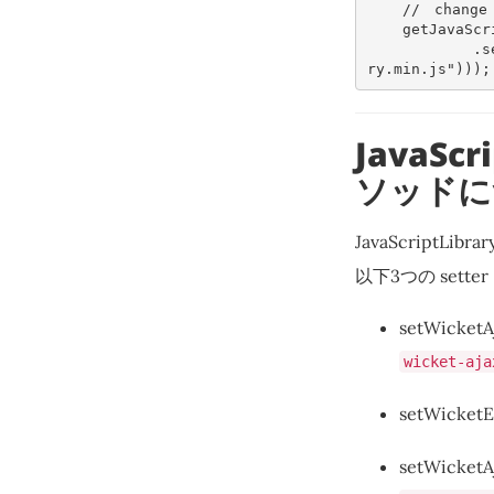
//　change 
getJavaScr
.
s
ry.min.js"
)));
JavaScr
ソッドに
JavaScriptLibr
以下3つの sett
setWicketA
wicket-aja
setWicket
setWicketA