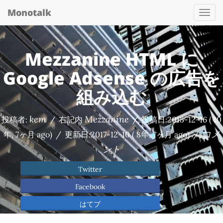
Monotalk
Togg
navi
Mezzanine HTML に
Google Adsense の広告を
組み込む
kem
Mezzanine
投稿者:
/
右記内
/
投稿日:
2015-12-16
( 10
コメ
年, 7ヶ月 ago)
/
更新日:
2017-12-10
( 8年, 7ヶ月 ago)
/
ント
Twitter
Facebook
はてブ