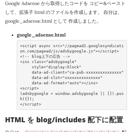
Google Adsense から取得したコードを コピー&ペースト
して、拡張子 html のファイルを作成します。 自分は、
google_adsense.html として 作成しました。
google_adsense.html
<
script
async
src
=
"//pagead2.googlesyndicati
on.com/pagead/js/adsbygoogle.js"
></
script
>
<!-- blog上下の広告 -->
<
ins
class
=
"adsbygoogle"
style
=
"display:block"
data-ad-client
=
"ca-pub-xxxxxxxxxxxxxxx"
data-ad-slot
=
"xxxxxxxxxxxxxxx"
data-ad-format
=
"auto"
></
ins
>
<
script
>
(
adsbygoogle
=
window
.
adsbygoogle
||
[]).
pus
h
({});
</
script
>
HTML を blog/includes 配下に配置