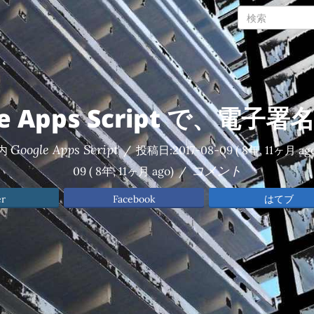
le Apps Script で、電子
Google Apps Script
内
/
投稿日:
2017-08-09
( 8年, 11ヶ月 ag
コメント
09
( 8年, 11ヶ月 ago)
/
er
Facebook
はてブ