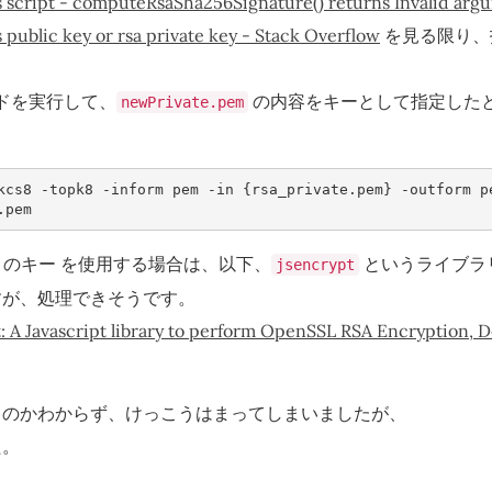
 script - computeRsaSha256Signature() returns Invalid argu
 public key or rsa private key - Stack Overflow
を見る限り、
ドを実行して、
の内容をキーとして指定した
newPrivate.pem
kcs8 -topk8 -inform pem -in {rsa_private.pem} -outform p
.pem  
ットのキー を使用する場合は、以下、
というライブラ
jsencrypt
すが、処理できそうです。
t: A Javascript library to perform OpenSSL RSA Encryption, 
るのかわからず、けっこうはまってしまいましたが、
た。