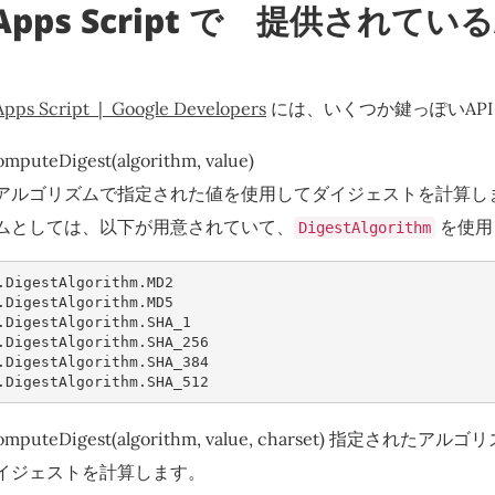
e Apps Script で 提供されてい
| Apps Script | Google Developers
には、いくつか鍵っぽいAPI
omputeDigest(algorithm, value)
アルゴリズムで指定された値を使用してダイジェストを計算し
ムとしては、以下が用意されていて、
を使用
DigestAlgorithm
.
DigestAlgorithm
.
MD2
.
DigestAlgorithm
.
MD5
.
DigestAlgorithm
.
SHA_1
.
DigestAlgorithm
.
SHA_256
.
DigestAlgorithm
.
SHA_384
.
DigestAlgorithm
.
SHA_512
s#computeDigest(algorithm, value, charset) 指定さ
イジェストを計算します。