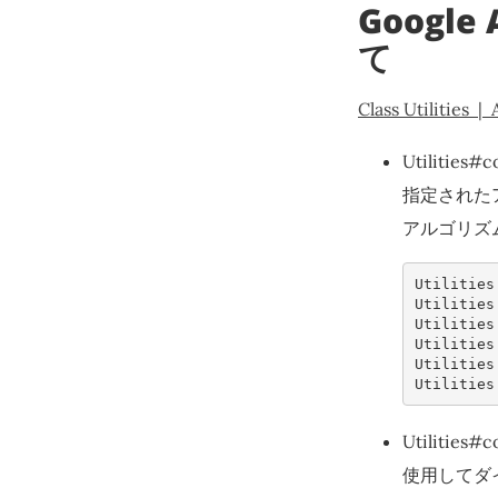
Googl
て
Class Utilities 
Utilities#c
指定された
アルゴリズ
Utilities
Utilities
Utilities
Utilities
Utilities
Utilities
Utilitie
使用してダ