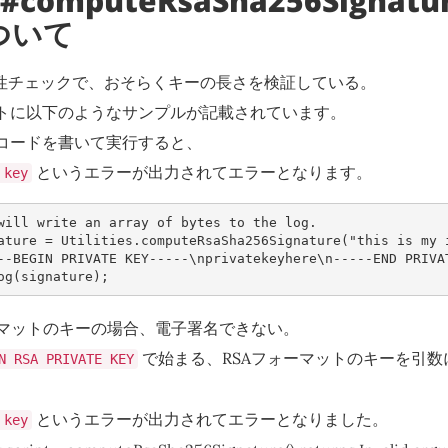
es#computeRsaSha256Signatur
について
妥当性チェックで、おそらくキーの長さを検証している。
トに以下のようなサンプルが記載されています。
コードを書いて実行すると、
というエラーが出力されてエラーとなります。
key
will write an array of bytes to the log.
ature
=
Utilities
.
computeRsaSha256Signature
(
"this is my 
--BEGIN PRIVATE KEY-----\nprivatekeyhere\n-----END PRIVA
og
(
signature
);
ォーマットのキーの場合、電子署名できない。
で始まる、RSAフォーマットのキーを引数
N RSA PRIVATE KEY
というエラーが出力されてエラーとなりました。
key