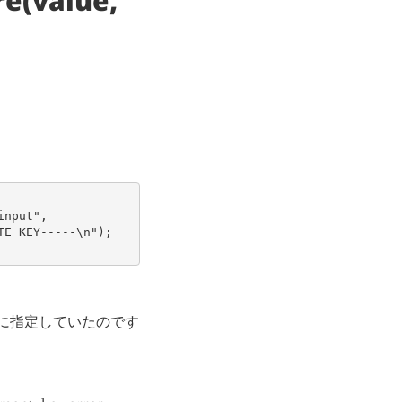
e(value,
input"
,
TE KEY-----\n"
);
に指定していたのです