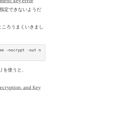
ment: key error
指定できないようだ
ところうまくいきまし
em -nocrypt -out n
リを使うと、
Decryption, and Key