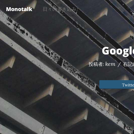
Monotalk
日々の書き込み
Goog
kem
投稿者:
/
右記
Twitt