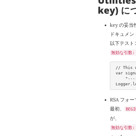
Utiliti
key) 
key の
ドキュメン
以下テスト
無効な引数: 
// This 
var
sign
"---
Logger
.
l
RSA フ
最初、
BEGI
が、
無効な引数: 