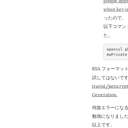
google apps
when key is
ったので、
以下コマン
た。
openssl p
ewPrivate
RSA フォーマ
試してはないで
travist/jsencryp
Generation.
何故エラーにな
勉強になりまし
以上です。