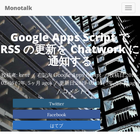
Monotalk
Togg
navi
Google Apps Script で
RSS の更新を Chatwork に
通知する
kem
Google Apps Script
投稿者:
/
右記内
/
投稿日:
2019-
02-16
( 7年, 5ヶ月 ago)
/
更新日:
2019-02-16
( 7年, 5ヶ月 ago)
コメント
/
Twitter
Facebook
はてブ