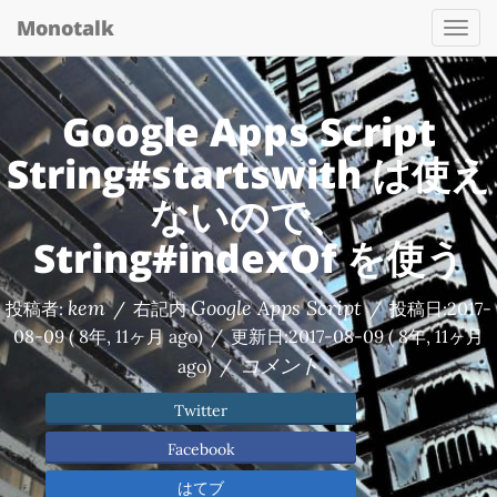
Monotalk
Togg
navi
Google Apps Script
String#startswith は使え
ないので、
String#indexOf を使う
kem
Google Apps Script
投稿者:
/
右記内
/
投稿日:
2017-
08-09
( 8年, 11ヶ月 ago)
/
更新日:
2017-08-09
( 8年, 11ヶ月
コメント
ago)
/
Twitter
Facebook
はてブ