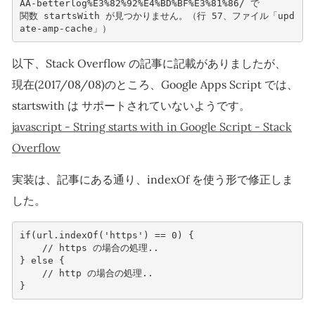
AA-betterlog%E3%82%92%E4%BD%BF%E3%81%
86
/
で
関数 startsWith が見つかりません。（行 57、ファイル「upd
ate-amp-cache」）
以下、Stack Overflow の記事に記載がありましたが、
現在(2017/08/08)のところ、Google Apps Script では、
startswith は サポートされていないようです。
javascript - String starts with in Google Script - Stack
Overflow
実装は、記事にある通り、indexOf を使う形で修正しま
した。
if
(
url
.
indexOf
(
'https'
)
==
0
)
{
// https の場合の処理..    
}
else
{
// http の場合の処理..
}