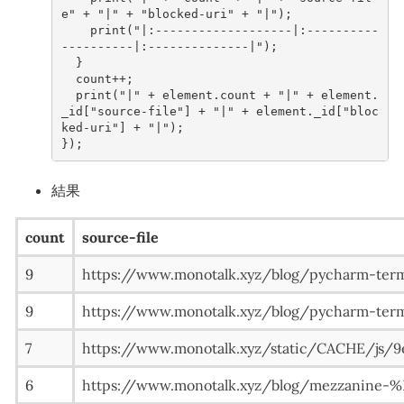
e"
+
"|"
+
"blocked-uri"
+
"|"
);
print
(
"|:-------------------|:----------
----------|:--------------|"
);
}
count
++
;
print
(
"|"
+
element
.
count
+
"|"
+
element
.
_id
[
"source-file"
]
+
"|"
+
element
.
_id
[
"bloc
ked-uri"
]
+
"|"
);
});
結果
count
source-file
9
https://www.monotalk.xyz/blog/pycha
9
https://www.monotalk.xyz/blog/pycha
7
https://www.monotalk.xyz/static/CACHE/js/9
6
https://www.monotalk.xyz/blog/mezzan