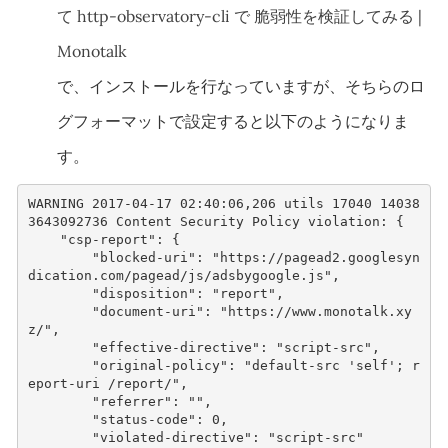
て http-observatory-cli で 脆弱性を検証してみる |
Monotalk
で、インストールを行なっていますが、そちらのロ
グフォーマットで設定すると以下のようになりま
す。
WARNING
2017-04-17
02
:
40
:
06
,
206
u
t
ils
17040
14038
3643092736
Co
ntent
Securi
t
y
Policy
viola
t
io
n
:
{
"csp-report"
:
{
"blocked-uri"
:
"https://pagead2.googlesyn
dication.com/pagead/js/adsbygoogle.js"
,
"disposition"
:
"report"
,
"document-uri"
:
"https://www.monotalk.xy
z/"
,
"effective-directive"
:
"script-src"
,
"original-policy"
:
"default-src 'self'; r
eport-uri /report/"
,
"referrer"
:
""
,
"status-code"
:
0
,
"violated-directive"
:
"script-src"