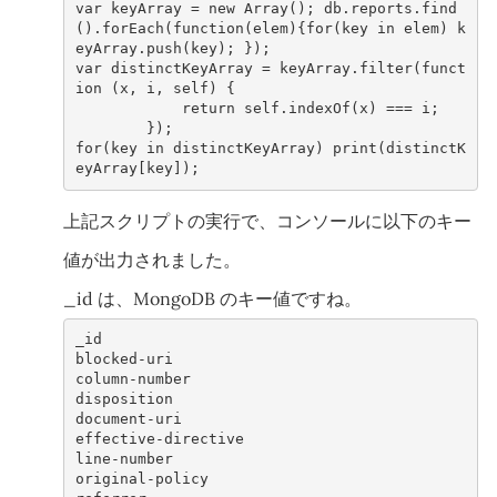
var
keyArray
=
new
Array
();
db
.
reports
.
find
().
forEach
(
function
(
elem
){
for
(
key
in
elem
)
k
eyArray
.
push
(
key
);
});
var
distinctKeyArray
=
keyArray
.
filter
(
funct
ion
(
x
,
i
,
self
)
{
return
self
.
indexOf
(
x
)
===
i
;
});
for
(
key
in
distinctKeyArray
)
print
(
distinctK
eyArray
[
key
]);
上記スクリプトの実行で、コンソールに以下のキー
値が出力されました。
_id は、MongoDB のキー値ですね。
_id
blocked-uri
column-number
disposition
document-uri
effective-directive
line-number
original-policy