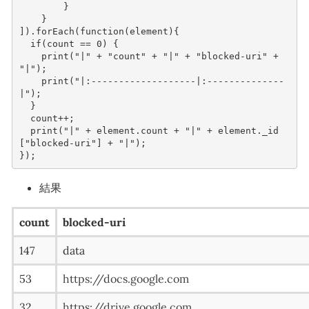
}
}
]).
forEach
(
function
(
element
){
if
(
count
==
0
)
{
print
(
"|"
+
"count"
+
"|"
+
"blocked-uri"
+
"|"
);
print
(
"|:-------------------|:--------------
|"
);
}
count
++
;
print
(
"|"
+
element
.
count
+
"|"
+
element
.
_id
[
"blocked-uri"
]
+
"|"
);
});
結果
count
blocked-uri
147
data
53
https://docs.google.com
32
https://drive.google.com