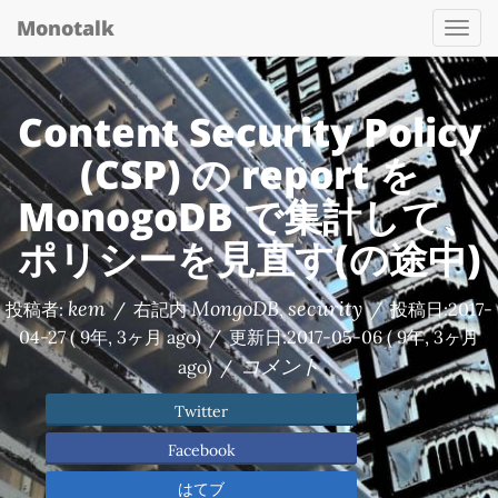
Monotalk
Togg
navi
Content Security Policy
(CSP) の report を
MonogoDB で集計して、
ポリシーを見直す(の途中)
kem
MongoDB
security
投稿者:
/
右記内
,
/
投稿日:
2017-
04-27
( 9年, 3ヶ月 ago)
/
更新日:
2017-05-06
( 9年, 3ヶ月
コメント
ago)
/
Twitter
Facebook
はてブ