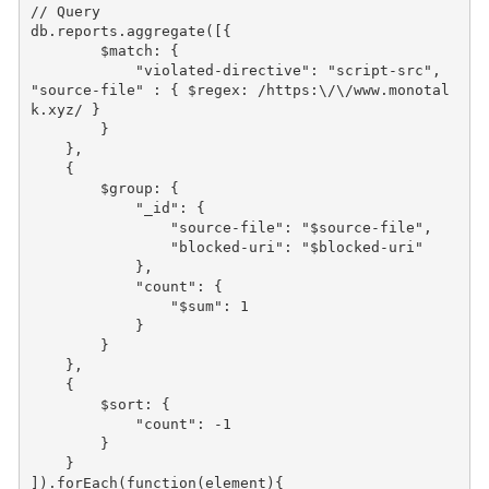
// Query
db
.
reports
.
aggregate
([{
$match
:
{
"violated-directive"
:
"script-src"
,
"source-file"
:
{
$regex
:
/https:\/\/www.monotal
k.xyz/
}
}
},
{
$group
:
{
"_id"
:
{
"source-file"
:
"$source-file"
,
"blocked-uri"
:
"$blocked-uri"
},
"count"
:
{
"$sum"
:
1
}
}
},
{
$sort
:
{
"count"
:
-
1
}
}
]).
forEach
(
function
(
element
){