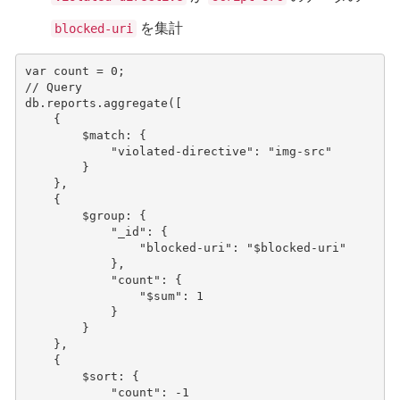
を集計
blocked-uri
var
count
=
0
;
// Query
db
.
reports
.
aggregate
([
{
$match
:
{
"violated-directive"
:
"img-src"
}
},
{
$group
:
{
"_id"
:
{
"blocked-uri"
:
"$blocked-uri"
},
"count"
:
{
"$sum"
:
1
}
}
},
{
$sort
:
{
"count"
:
-
1