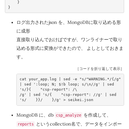
}
}
ログ出力されたjson を、MongoDBに取り込める形
に成形
直接取り込んでおけばですが、ワンライナーで取り
込める形式に変換ができたので、 よしとしておきま
す。
［コードを折り返して表示］
cat your_app.log | sed -e "s/^WARNING.*/{/g" 
| sed ':loop; N; $!b loop; s/\n//g' | sed 
's/}{    "csp-report": /\
/g' | sed 's/{    "csp-report": //g' | sed 
's/    }}/    }/g' > seikei.json
MongoDB に、db
を作成して、
csp_analyze
というcollection名で、データをインポー
reports