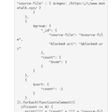
"source-file"
:
{
$regex
:
/https:\/\/www.mon
otalk.xyz/
}
}
},
{
$group
:
{
"_id"
:
{
"source-file"
:
"$source-fil
e"
,
"blocked-uri"
:
"$blocked-ur
i"
},
"count"
:
{
"$sum"
:
1
}
}
},
{
$sort
:
{
"count"
:
-
1
}
}
]).
forEach
(
function
(
element
){
if
(
count
==
0
)
{
print
(
"|"
+
"count"
+
"|"
+
"source-fil