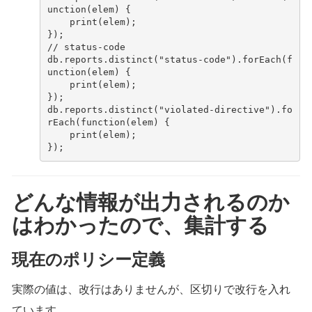
unction
(
elem
)
{
print
(
elem
);
});
// status-code
db
.
reports
.
distinct
(
"status-code"
).
forEach
(
f
unction
(
elem
)
{
print
(
elem
);
});
db
.
reports
.
distinct
(
"violated-directive"
).
fo
rEach
(
function
(
elem
)
{
print
(
elem
);
});
どんな情報が出力されるのか
はわかったので、集計する
現在のポリシー定義
実際の値は、改行はありませんが、区切りで改行を入れ
ています。