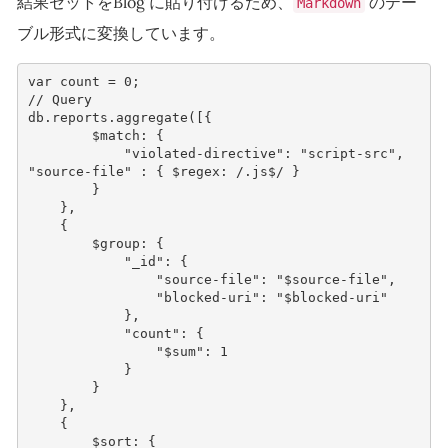
結果セットをBlog に貼り付けるため、
のテー
Markdown
ブル形式に変換しています。
var
count
=
0
;
// Query
db
.
reports
.
aggregate
([{
$match
:
{
"violated-directive"
:
"script-src"
,
"source-file"
:
{
$regex
:
/.js$/
}
}
},
{
$group
:
{
"_id"
:
{
"source-file"
:
"$source-file"
,
"blocked-uri"
:
"$blocked-uri"
},
"count"
:
{
"$sum"
:
1
}
}
},
{
$sort
:
{