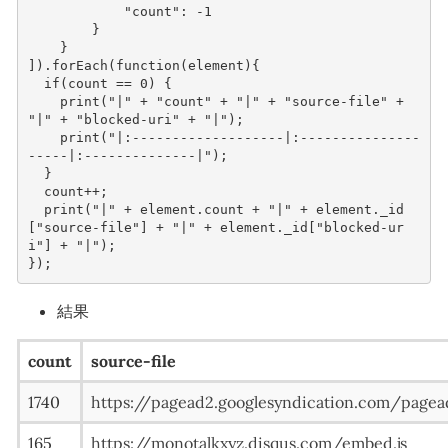
"count"
:
-
1
}
}
]).
forEach
(
function
(
element
){
if
(
count
==
0
)
{
print
(
"|"
+
"count"
+
"|"
+
"source-file"
+
"|"
+
"blocked-uri"
+
"|"
);
print
(
"|:-------------------|:---------------
-----|:--------------|"
);
}
count
++
;
print
(
"|"
+
element
.
count
+
"|"
+
element
.
_id
[
"source-file"
]
+
"|"
+
element
.
_id
[
"blocked-ur
i"
]
+
"|"
);
});
結果
count
source-file
1740
https://pagead2.googlesyndication.com/pagead
165
https://monotalkxyz.disqus.com/embed.js