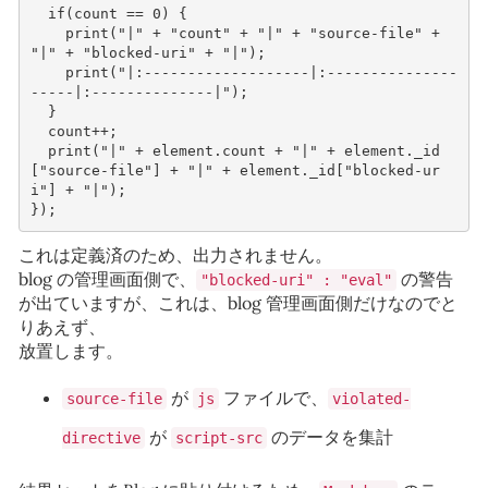
if
(
count
==
0
)
{
print
(
"|"
+
"count"
+
"|"
+
"source-file"
+
"|"
+
"blocked-uri"
+
"|"
);
print
(
"|:-------------------|:---------------
-----|:--------------|"
);
}
count
++
;
print
(
"|"
+
element
.
count
+
"|"
+
element
.
_id
[
"source-file"
]
+
"|"
+
element
.
_id
[
"blocked-ur
i"
]
+
"|"
);
});
これは定義済のため、出力されません。
blog の管理画面側で、
の警告
"blocked-uri" : "eval"
が出ていますが、これは、blog 管理画面側だけなのでと
りあえず、
放置します。
が
ファイルで、
source-file
js
violated-
が
のデータを集計
directive
script-src