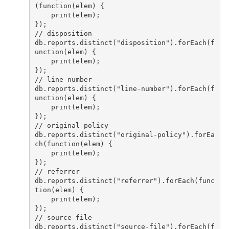
(
function
(
elem
)
{
print
(
elem
);
});
// disposition
db
.
reports
.
distinct
(
"disposition"
).
forEach
(
f
unction
(
elem
)
{
print
(
elem
);
});
// line-number
db
.
reports
.
distinct
(
"line-number"
).
forEach
(
f
unction
(
elem
)
{
print
(
elem
);
});
// original-policy
db
.
reports
.
distinct
(
"original-policy"
).
forEa
ch
(
function
(
elem
)
{
print
(
elem
);
});
// referrer
db
.
reports
.
distinct
(
"referrer"
).
forEach
(
func
tion
(
elem
)
{
print
(
elem
);
});
// source-file
db
.
reports
.
distinct
(
"source-file"
).
forEach
(
f