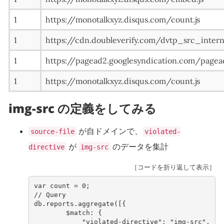
1
https://monotalkxyz.disqus.com/count.js
1
https://cdn.doubleverify.com/dvtp_src_interna
1
https://pagead2.googlesyndication.com/pagea
1
https://monotalkxyz.disqus.com/count.js
img-src の定義をしてみる
が自ドメインで、
source-file
violated-
が
のデータを集計
directive
img-src
［コードを折り返して表示］
var
count
=
0
;
// Query
db
.
reports
.
aggregate
([{
$match
:
{
"violated-directive"
:
"img-src"
,