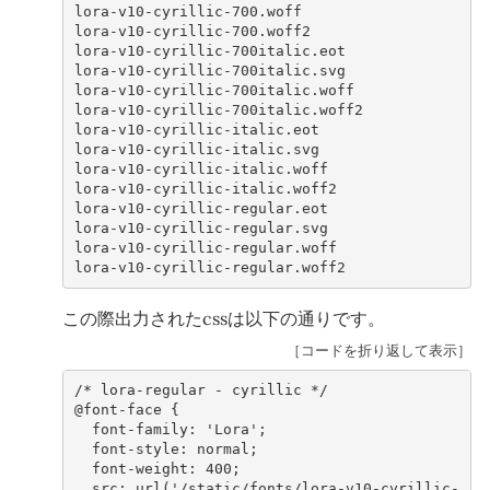
lora-v10-cyrillic-700.woff

lora-v10-cyrillic-700.woff2

lora-v10-cyrillic-700italic.eot

lora-v10-cyrillic-700italic.svg

lora-v10-cyrillic-700italic.woff

lora-v10-cyrillic-700italic.woff2

lora-v10-cyrillic-italic.eot

lora-v10-cyrillic-italic.svg

lora-v10-cyrillic-italic.woff

lora-v10-cyrillic-italic.woff2

lora-v10-cyrillic-regular.eot

lora-v10-cyrillic-regular.svg

lora-v10-cyrillic-regular.woff

この際出力されたcssは以下の通りです。
［コードを折り返して表示］
/* lora-regular - cyrillic */
@
font-face
{
font-family
:
'Lora'
;
font-style
:
normal
;
font-weight
:
400
;
src
:
url
(
'/static/fonts/lora-v10-cyrillic-