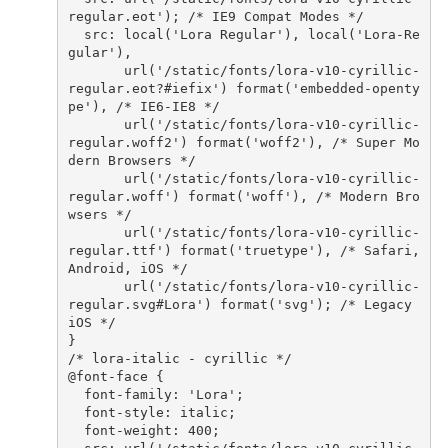
regular.eot'
);
/* IE9 Compat Modes */
src
:
local
(
'Lora Regular'
),
local
(
'Lora-Re
gular'
),
url
(
'/static/fonts/lora-v10-cyrillic-
regular.eot?#iefix'
)
format
(
'embedded-openty
pe'
),
/* IE6-IE8 */
url
(
'/static/fonts/lora-v10-cyrillic-
regular.woff2'
)
format
(
'woff2'
),
/* Super Mo
dern Browsers */
url
(
'/static/fonts/lora-v10-cyrillic-
regular.woff'
)
format
(
'woff'
),
/* Modern Bro
wsers */
url
(
'/static/fonts/lora-v10-cyrillic-
regular.ttf'
)
format
(
'truetype'
),
/* Safari, 
Android, iOS */
url
(
'/static/fonts/lora-v10-cyrillic-
regular.svg#Lora'
)
format
(
'svg'
);
/* Legacy 
iOS */
}
/* lora-italic - cyrillic */
@
font-face
{
font-family
:
'Lora'
;
font-style
:
italic
;
font-weight
:
400
;