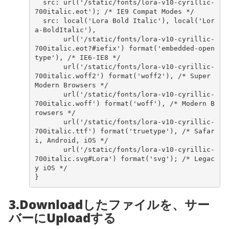
src
:
url
(
'/static/fonts/lora-v10-cyrillic-
700italic.eot'
);
/* IE9 Compat Modes */
src
:
local
(
'Lora Bold Italic'
),
local
(
'Lor
a-BoldItalic'
),
url
(
'/static/fonts/lora-v10-cyrillic-
700italic.eot?#iefix'
)
format
(
'embedded-open
type'
),
/* IE6-IE8 */
url
(
'/static/fonts/lora-v10-cyrillic-
700italic.woff2'
)
format
(
'woff2'
),
/* Super 
Modern Browsers */
url
(
'/static/fonts/lora-v10-cyrillic-
700italic.woff'
)
format
(
'woff'
),
/* Modern B
rowsers */
url
(
'/static/fonts/lora-v10-cyrillic-
700italic.ttf'
)
format
(
'truetype'
),
/* Safar
i, Android, iOS */
url
(
'/static/fonts/lora-v10-cyrillic-
700italic.svg#Lora'
)
format
(
'svg'
);
/* Legac
y iOS */
}
3.Downloadしたファイルを、サー
バーにUploadする