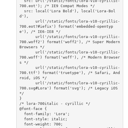
src
:
url
(
'/static/fonts/lora-v10-cyrillic-
700.eot'
);
/* IE9 Compat Modes */
src
:
local
(
'Lora Bold'
),
local
(
'Lora-Bol
d'
),
url
(
'/static/fonts/lora-v10-cyrillic-
700.eot?#iefix'
)
format
(
'embedded-opentyp
e'
),
/* IE6-IE8 */
url
(
'/static/fonts/lora-v10-cyrillic-
700.woff2'
)
format
(
'woff2'
),
/* Super Modern 
Browsers */
url
(
'/static/fonts/lora-v10-cyrillic-
700.woff'
)
format
(
'woff'
),
/* Modern Browser
s */
url
(
'/static/fonts/lora-v10-cyrillic-
700.ttf'
)
format
(
'truetype'
),
/* Safari, And
roid, iOS */
url
(
'/static/fonts/lora-v10-cyrillic-
700.svg#Lora'
)
format
(
'svg'
);
/* Legacy iOS 
*/
}
/* lora-700italic - cyrillic */
@
font-face
{
font-family
:
'Lora'
;
font-style
:
italic
;
font-weight
:
700
;