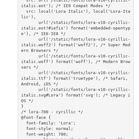
src
:
url
(
'/static/fonts/lora-v10-cyrillic-
italic.eot'
);
/* IE9 Compat Modes */
src
:
local
(
'Lora Italic'
),
local
(
'Lora-Ita
lic'
),
url
(
'/static/fonts/lora-v10-cyrillic-
italic.eot?#iefix'
)
format
(
'embedded-opentyp
e'
),
/* IE6-IE8 */
url
(
'/static/fonts/lora-v10-cyrillic-
italic.woff2'
)
format
(
'woff2'
),
/* Super Mod
ern Browsers */
url
(
'/static/fonts/lora-v10-cyrillic-
italic.woff'
)
format
(
'woff'
),
/* Modern Brow
sers */
url
(
'/static/fonts/lora-v10-cyrillic-
italic.ttf'
)
format
(
'truetype'
),
/* Safari, 
Android, iOS */
url
(
'/static/fonts/lora-v10-cyrillic-
italic.svg#Lora'
)
format
(
'svg'
);
/* Legacy i
OS */
}
/* lora-700 - cyrillic */
@
font-face
{
font-family
:
'Lora'
;
font-style
:
normal
;
font-weight
:
700
;