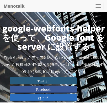
Monotalk
Togg
navi
google-webfonts-helper
を使って、Google font を
server に設置する
kem
SEO
Web Performance Test &
投稿者:
/
右記内
,
Tips
/
投稿日:
2017-03-06
( 9年, 5ヶ月 ago)
/
更新日:
2017-
コメント
09-10
( 8年, 10ヶ月 ago)
/
Twitter
Facebook
はてブ