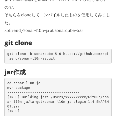
ので、
そちらをcloneしてコンパイルしたものを使用してみまし
た。
xpfriend/sonar-l10n-ja at sonarqube-5.6
git clone
git clone -b sonarqube-5.6 https://github.com/xpf
riend/sonar-l10n-ja.git
jar作成
cd sonar-l10n-ja
mvn package
-----------------------------------
[INFO] Building jar: /Users/xxxxxxxxxx/GitHub/son
ar-l10n-ja/target/sonar-l10n-ja-plugin-1.4-SNAPSH
OT.jar
[INFO] ------------------------------------------
------------------------------