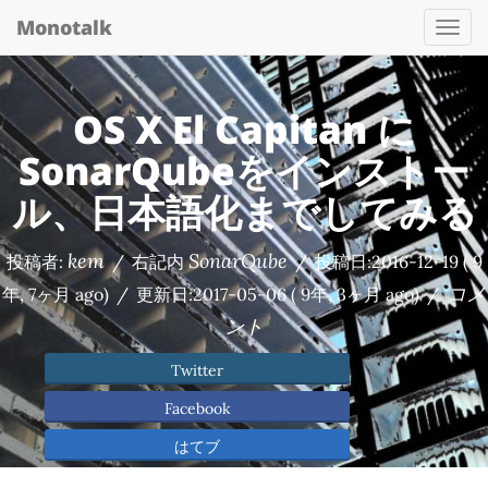
Monotalk
Togg
navi
OS X El Capitan に
SonarQubeをインストー
ル、日本語化までしてみる
kem
SonarQube
投稿者:
/
右記内
/
投稿日:
2016-12-19
( 9
コメ
年, 7ヶ月 ago)
/
更新日:
2017-05-06
( 9年, 3ヶ月 ago)
/
ント
Twitter
Facebook
はてブ