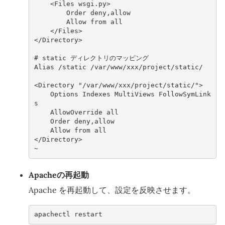
    <Files wsgi.py>
        Order deny,allow
        Allow from all
    </Files>
</Directory>
# 
static
Alias /static /var/www/xxx/project/static/
<Directory "/var/www/xxx/project/static/">
    Options Indexes MultiViews FollowSymLink
s
    AllowOverride all
    Order deny,allow
    Allow from all
</Directory>
~               
Apacheの再起動
Apache を再起動して、設定を反映させます。
apachectl restart