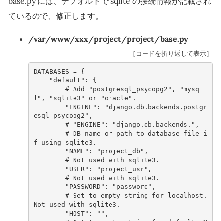
base.py には、デフォルトで sqlite の接続情報が記載され
ているので、修正します。
/var/www/xxx/project/project/base.py
［コードを折り返して表示］
DATABASES
=
{
"default"
:
{
# Add "postgresql_psycopg2", "mysq
l", "sqlite3" or "oracle".
"ENGINE"
:
"django.db.backends.postgr
esql_psycopg2"
,
# "ENGINE": "django.db.backends.",
# DB name or path to database file i
f using sqlite3.
"NAME"
:
"project_db"
,
# Not used with sqlite3.
"USER"
:
"project_usr"
,
# Not used with sqlite3.
"PASSWORD"
:
"password"
,
# Set to empty string for localhost. 
Not used with sqlite3.
"HOST"
:
""
,