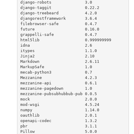
django-robots              3.0        
django-taggit              0.22.2     
django-treebeard           4.2.0      
djangorestframework        3.6.4      
filebrowser-safe           0.4.7      
future                     0.16.0     
grappelli-safe             0.4.7      
html5lib                   0.999999999
idna                       2.6        
itypes                     1.1.0      
Jinja2                     2.10       
Markdown                   2.6.11     
MarkupSafe                 1.0        
mecab-python3              0.7        
Mezzanine                  4.2.3      
mezzanine-api              0.6.1      
mezzanine-pagedown         1.0        
mezzanine-pubsubhubbub-pub 0.0.5      
mock                       2.0.0      
mod-wsgi                   4.5.24     
numpy                      1.14.0     
oauthlib                   2.0.1      
openapi-codec              1.3.2      
pbr                        3.1.1      
Pillow                     5.0.0      