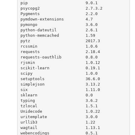
pip                        9.0.1      
psycopg2                   2.7.3.2    
Pygments                   2.2.0      
pymdown-extensions         4.7        
pymongo                    3.6.0      
python-dateutil            2.6.1      
python-memcached           1.59       
pytz                       2017.3     
rcssmin                    1.0.6      
requests                   2.18.4     
requests-oauthlib          0.8.0      
rjsmin                     1.0.12     
scikit-learn               0.19.1     
scipy                      1.0.0      
setuptools                 36.6.0     
simplejson                 3.13.2     
six                        1.11.0     
sklearn                    0.0        
typing                     3.6.2      
tzlocal                    1.5.1      
Unidecode                  1.0.22     
uritemplate                3.0.0      
urllib3                    1.22       
wagtail                    1.13.1     
webencodings               0.5.1      