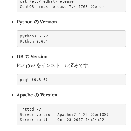
cat /etc/redhat-release 
CentOS Linux release 7.4.1708 (Core)
Python の Version
python3.6 -V
Python 3.6.4
DB の Version
Postgres をインストール済みです。
psql (9.6.6)
Apache の Version
 httpd -v
Server version: Apache/2.4.29 (CentOS)
Server built:   Oct 23 2017 14:34:32