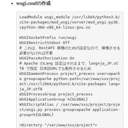
wsgi.confの作成
LoadModule wsgi_module /usr/lib64/python3.6/
site-packages/mod_wsgi/server/mod_wsgi-py36.
cpython-36m-x86_64-linux-gnu.so
WSGISocketPrefix run/wsgi
WSGIRestrictStdout Off
# 
これは、RestAPI
稼働のための設定なので、稼働させる
必要がなければ不要
WSGIPassAuthorization On
# 
Apache
のLang
設定はそのままで、lang
=
ja_JP.ut
f8
で指定
WSGIDaemonProcess project_precess user=apach
e group=apache python-path=/var/www/xxx/proj
ect:/usr/lib64/python3.6/site-packages lang=
ja_JP.utf8
WSGIProcessGroup project_precess
WSGIApplicationGroup %{GLOBAL}
WSGIScriptAlias / /var/www/xxx/project/proje
ct/wsgi.py process-group=apache application-
group=%{GLOBAL}
<Directory "/var/www/xxx/project">