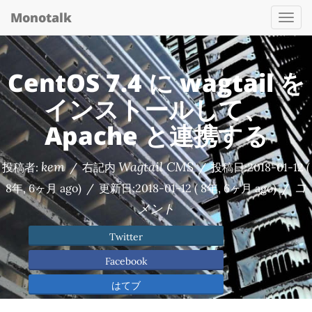
Monotalk
Togg
navi
CentOS 7.4 に wagtail を
インストールして、
Apache と連携する
kem
Wagtail CMS
投稿者:
/
右記内
/
投稿日:
2018-01-12
(
コ
8年, 6ヶ月 ago)
/
更新日:
2018-01-12
( 8年, 6ヶ月 ago)
/
メント
Twitter
Facebook
はてブ