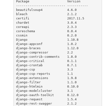
Package                    Version    
-------------------------- -----------
beautifulsoup4             4.6.0      
bleach                     2.1.2      
certifi                    2017.11.5  
chardet                    3.0.4      
coreapi                    2.3.3      
coreschema                 0.0.4      
cssmin                     0.2.0      
Django                     1.10.8     
django-appconf             1.0.2      
django-braces              1.12.0     
django-compressor          2.2        
django-contrib-comments    1.8.0      
django-critical            0.1.1      
django-crontab             0.7.1      
django-csp                 3.3        
django-csp-reports         1.1        
django-extensions          1.9.8      
django-filter              1.1.0      
django-htmlmin             0.10.0     
django-modelcluster        3.1        
django-oauth-toolkit       0.12.0     
django-request             1.5.4      
django-rest-swagger        2.1.2      