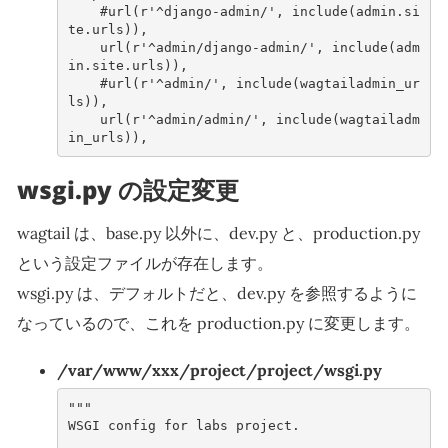
#url(r'^django-admin/', include(admin.si
te.urls)),
url
(
r
'^admin/django-admin/'
,
include
(
adm
in
.
site
.
urls
)),
#url(r'^admin/', include(wagtailadmin_ur
ls)),
url
(
r
'^admin/admin/'
,
include
(
wagtailadm
in_urls
)),
wsgi.py の設定変更
wagtail は、base.py 以外に、dev.py と、production.py
という設定ファイルが存在します。
wsgi.py は、デフォルトだと、dev.py を参照するように
なっているので、これを production.py に変更します。
/var/www/xxx/project/project/wsgi.py
"""
WSGI config for labs project.