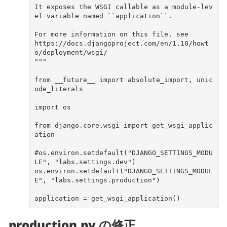
It exposes the WSGI callable as a module-lev
el variable named ``application``.
For more information on this file, see
https://docs.djangoproject.com/en/1.10/howt
o/deployment/wsgi/
"""
from
__future__
import
absolute_import
,
unic
ode_literals
import
os
from
django.core.wsgi
import
get_wsgi_applic
ation
#os.environ.setdefault("DJANGO_SETTINGS_MODU
LE", "labs.settings.dev")
os
.
environ
.
setdefault
(
"DJANGO_SETTINGS_MODUL
E"
,
"labs.settings.production"
)
application
=
get_wsgi_application
()
production.py の修正