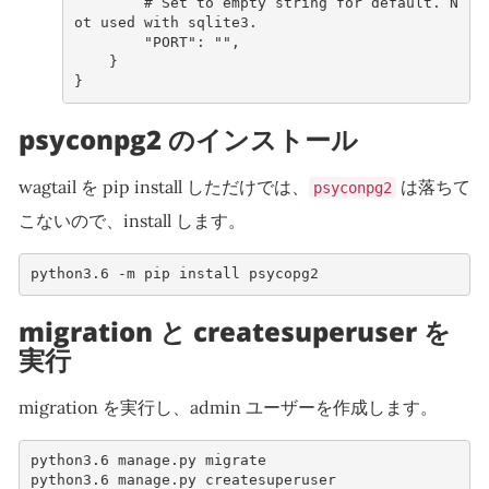
# Set to empty string for default. N
ot used with sqlite3.
"PORT"
:
""
,
}
}
psyconpg2 のインストール
wagtail を pip install しただけでは、
は落ちて
psyconpg2
こないので、install します。
python3.6 -m pip install psycopg2 
migration と createsuperuser を
実行
migration を実行し、admin ユーザーを作成します。
python3.6 manage.py migrate
python3.6 manage.py createsuperuser