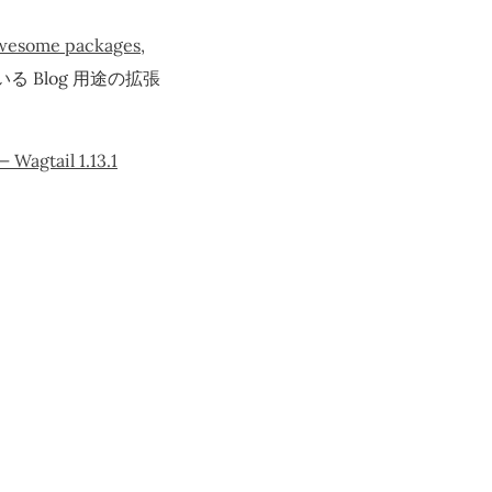
awesome packages,
る Blog 用途の拡張
— Wagtail 1.13.1