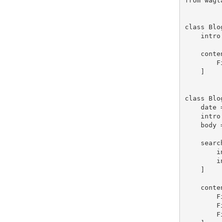
from
wagt
class
Blo
intro
conte
F
]
class
Blo
date
intro
body
searc
i
i
]
conte
F
F
F