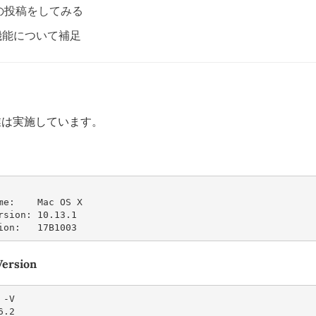
g の投稿をしてみる
 の機能について補足
業は実施しています。
me:    Mac OS X
rsion: 10.13.1
ion:   17B1003
Version
6.2