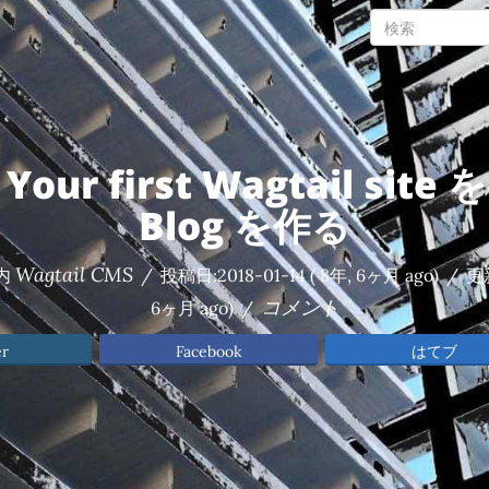
 Your first Wagtail si
Blog を作る
Wagtail CMS
内
/
投稿日:
2018-01-14
( 8年, 6ヶ月 ago)
/
更
コメント
6ヶ月 ago)
/
er
Facebook
はてブ