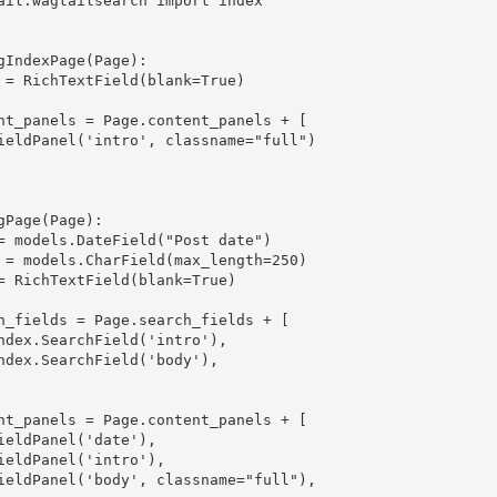
ail.wagtailsearch
import
index
gIndexPage
(
Page
):
=
RichTextField
(
blank
=
True
)
nt_panels
=
Page
.
content_panels
+
[
ieldPanel
(
'intro'
,
classname
=
"full"
)
gPage
(
Page
):
=
models
.
DateField
(
"Post date"
)
=
models
.
CharField
(
max_length
=
250
)
=
RichTextField
(
blank
=
True
)
h_fields
=
Page
.
search_fields
+
[
ndex
.
SearchField
(
'intro'
),
ndex
.
SearchField
(
'body'
),
nt_panels
=
Page
.
content_panels
+
[
ieldPanel
(
'date'
),
ieldPanel
(
'intro'
),
ieldPanel
(
'body'
,
classname
=
"full"
),