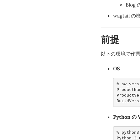
Blo
wagtail
前提
以下の環境で作
OS
% 
ProductNa
ProductVe
BuildVers
Python の 
% 
python3
Python 3.