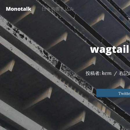
Monotalk
日々の書き込み
wagtail
kem
投稿者:
/
右記
Twitt