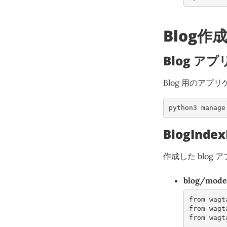
Blog作
Blog ア
Blog 用のアプ
python3 manage
BlogInde
作成した blog
blog/mode
from
wagt
from
wagt
from
wagt