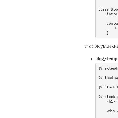
class
Blo
intro
conte
F
]
この BlogIn
blog/temp
{
%
extend
{
%
load
w
{
%
block
{
%
block
<
h1
>
{
<
div