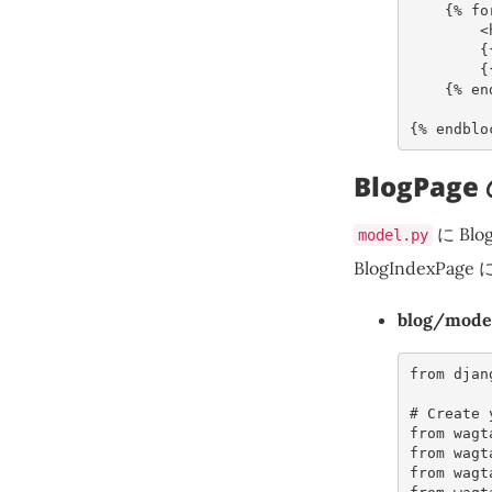
{
%
fo
<
{
{
{
%
en
{
%
endblo
BlogPag
に Bl
model.py
BlogIndex
blog/mode
from
djan
# Create 
from
wagt
from
wagt
from
wagt