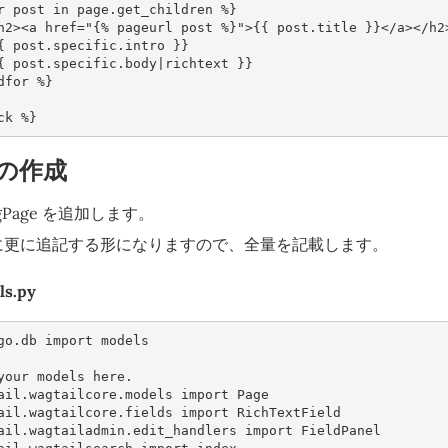
r
post
in
page
.
get_children
%
}
h2
><
a
href
=
"{% pageurl post %}"
>
{{
post
.
title
}}
</
a
></
h2
{
post
.
specific
.
intro
}}
{
post
.
specific
.
body
|
richtext
}}
dfor
%
}
ck
%
}
e の作成
ogPage を追加します。
Page に更に追記する形になりますので、全量を記載します。
ls.py
go.db
import
models
your models here.
ail.wagtailcore.models
import
Page
ail.wagtailcore.fields
import
RichTextField
ail.wagtailadmin.edit_handlers
import
FieldPanel