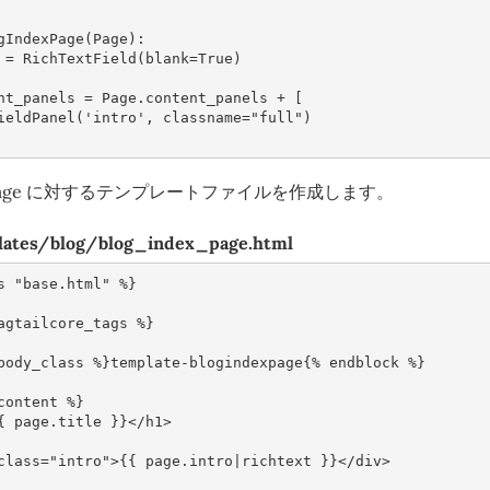
gIndexPage
(
Page
):
=
RichTextField
(
blank
=
True
)
nt_panels
=
Page
.
content_panels
+
[
ieldPanel
(
'intro'
,
classname
=
"full"
)
dexPage に対するテンプレートファイルを作成します。
lates/blog/blog_index_page.html
s
"base.html"
%
}
agtailcore_tags
%
}
body_class
%
}
template
-
blogindexpage
{
%
endblock
%
}
content
%
}
{
page
.
title
}}
</
h1
>
class
=
"intro"
>
{{
page
.
intro
|
richtext
}}
</
div
>