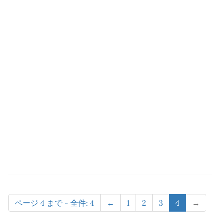
ページ 4 まで - 全件: 4
←
1
2
3
4
→