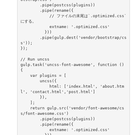
.
pipe
(
postcss
(
plugins
))
.
pipe
(
rename
({
// ファイルの末尾は`.optimized.css` 
にする。
extname
:
'.optimized.css'
}))
.
pipe
(
gulp
.
dest
(
'vendor/bootstrap/cs
s'
));
});
// Run uncss
gulp
.
task
(
'uncss-font-awesome'
,
function
()
{
var
plugins
=
[
uncss
({
html
:
[
'index.html'
,
'about.htm
l'
,
'contact.html'
,
'post.html'
]
}),
];
return
gulp
.
src
(
'vendor/font-awesome/cs
s/font-awesome.css'
)
.
pipe
(
postcss
(
plugins
))
.
pipe
(
rename
({
extname
:
'.optimized.css'