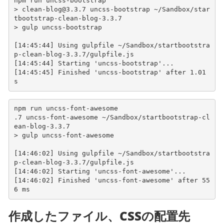
npm run uncss-bootstrap
> clean-blog@3.3.7 uncss-bootstrap ~/Sandbox/star
tbootstrap-clean-blog-3.3.7
> gulp uncss-bootstrap
[14:45:44] Using gulpfile ~/Sandbox/startbootstra
p-clean-blog-3.3.7/gulpfile.js
[14:45:44] Starting 'uncss-bootstrap'...
[14:45:45] Finished 'uncss-bootstrap' after 1.01 
s
npm run uncss-font-awesome
.7 uncss-font-awesome ~/Sandbox/startbootstrap-cl
ean-blog-3.3.7
> gulp uncss-font-awesome
[14:46:02] Using gulpfile ~/Sandbox/startbootstra
p-clean-blog-3.3.7/gulpfile.js
[14:46:02] Starting 'uncss-font-awesome'...
[14:46:02] Finished 'uncss-font-awesome' after 55
6 ms
作成したファイル、CSSの配置先