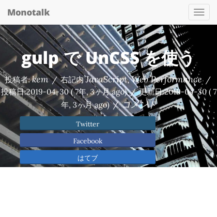
Monotalk
Togg
navi
gulp で UnCSS を使う
kem
JavaScript
Web Performance
投稿者:
/
右記内
,
/
投稿日:
2019-04-30
( 7年, 3ヶ月 ago)
/
更新日:
2019-04-30
( 7
コメント
年, 3ヶ月 ago)
/
Twitter
Facebook
はてブ