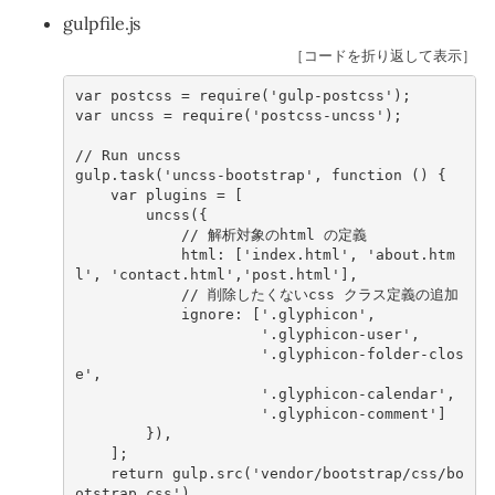
gulpfile.js
［コードを折り返して表示］
var
postcss
=
require
(
'gulp-postcss'
);
var
uncss
=
require
(
'postcss-uncss'
);
// Run uncss
gulp
.
task
(
'uncss-bootstrap'
,
function
()
{
var
plugins
=
[
uncss
({
// 解析対象のhtml の定義
html
:
[
'index.html'
,
'about.htm
l'
,
'contact.html'
,
'post.html'
],
// 削除したくないcss クラス定義の追加    
ignore
:
[
'.glyphicon'
,
'.glyphicon-user'
,
'.glyphicon-folder-clos
e'
,
'.glyphicon-calendar'
,
'.glyphicon-comment'
]
}),
];
return
gulp
.
src
(
'vendor/bootstrap/css/bo
otstrap.css'
)