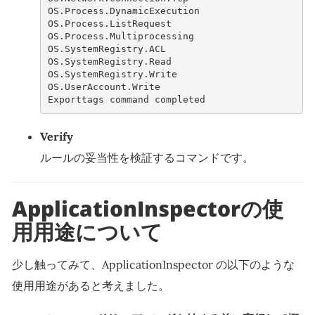
OS.Process.DynamicExecution
OS.Process.ListRequest
OS.Process.Multiprocessing
OS.SystemRegistry.ACL
OS.SystemRegistry.Read
OS.SystemRegistry.Write
OS.UserAccount.Write
Exporttags command completed
Verify
ルールの妥当性を検証するコマンドです。
ApplicationInspectorの使
用用途について
少し触ってみて、ApplicationInspector の以下のような
使用用途があると考えました。