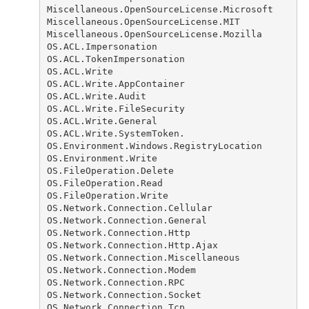
Miscellaneous.OpenSourceLicense.Microsoft
Miscellaneous.OpenSourceLicense.MIT
Miscellaneous.OpenSourceLicense.Mozilla
OS.ACL.Impersonation
OS.ACL.TokenImpersonation
OS.ACL.Write
OS.ACL.Write.AppContainer
OS.ACL.Write.Audit
OS.ACL.Write.FileSecurity
OS.ACL.Write.General
OS.ACL.Write.SystemToken.
OS.Environment.Windows.RegistryLocation
OS.Environment.Write
OS.FileOperation.Delete
OS.FileOperation.Read
OS.FileOperation.Write
OS.Network.Connection.Cellular
OS.Network.Connection.General
OS.Network.Connection.Http
OS.Network.Connection.Http.Ajax
OS.Network.Connection.Miscellaneous
OS.Network.Connection.Modem
OS.Network.Connection.RPC
OS.Network.Connection.Socket
OS.Network.Connection.Tcp