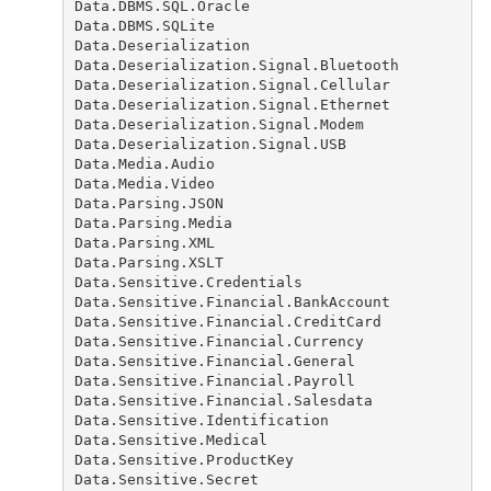
Data.DBMS.SQL.Oracle
Data.DBMS.SQLite
Data.Deserialization
Data.Deserialization.Signal.Bluetooth
Data.Deserialization.Signal.Cellular
Data.Deserialization.Signal.Ethernet
Data.Deserialization.Signal.Modem
Data.Deserialization.Signal.USB
Data.Media.Audio
Data.Media.Video
Data.Parsing.JSON
Data.Parsing.Media
Data.Parsing.XML
Data.Parsing.XSLT
Data.Sensitive.Credentials
Data.Sensitive.Financial.BankAccount
Data.Sensitive.Financial.CreditCard
Data.Sensitive.Financial.Currency
Data.Sensitive.Financial.General
Data.Sensitive.Financial.Payroll
Data.Sensitive.Financial.Salesdata
Data.Sensitive.Identification
Data.Sensitive.Medical
Data.Sensitive.ProductKey
Data.Sensitive.Secret