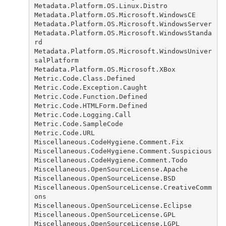
Metadata.Platform.OS.Linux.Distro
Metadata.Platform.OS.Microsoft.WindowsCE
Metadata.Platform.OS.Microsoft.WindowsServer
Metadata.Platform.OS.Microsoft.WindowsStanda
rd
Metadata.Platform.OS.Microsoft.WindowsUniver
salPlatform
Metadata.Platform.OS.Microsoft.XBox
Metric.Code.Class.Defined
Metric.Code.Exception.Caught
Metric.Code.Function.Defined
Metric.Code.HTMLForm.Defined
Metric.Code.Logging.Call
Metric.Code.SampleCode
Metric.Code.URL
Miscellaneous.CodeHygiene.Comment.Fix
Miscellaneous.CodeHygiene.Comment.Suspicious
Miscellaneous.CodeHygiene.Comment.Todo
Miscellaneous.OpenSourceLicense.Apache
Miscellaneous.OpenSourceLicense.BSD
Miscellaneous.OpenSourceLicense.CreativeComm
ons
Miscellaneous.OpenSourceLicense.Eclipse
Miscellaneous.OpenSourceLicense.GPL
Miscellaneous.OpenSourceLicense.LGPL