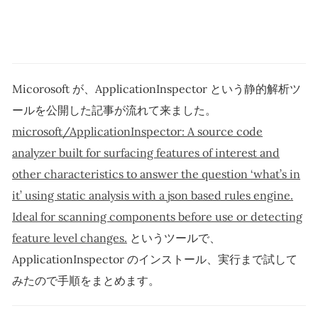
Micorosoft が、ApplicationInspector という静的解析ツ
ールを公開した記事が流れて来ました。
microsoft/ApplicationInspector: A source code
analyzer built for surfacing features of interest and
other characteristics to answer the question ‘what’s in
it’ using static analysis with a json based rules engine.
Ideal for scanning components before use or detecting
feature level changes.
というツールで、
ApplicationInspector のインストール、実行まで試して
みたので手順をまとめます。