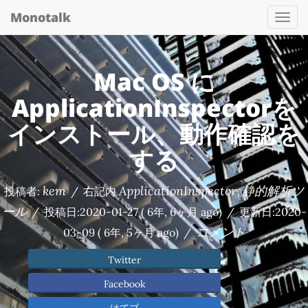
Monotalk
Togg
navi
Mac OS に
ApplicationInspectorを
インストール、動作確認を
する
kem
ApplicationInspector
静的解析ツ
投稿者:
/
右記内
,
ール
/
投稿日:
2020-01-27
( 6年, 6ヶ月 ago)
/
更新日:
2020-
コメント
03-09
( 6年, 5ヶ月 ago)
/
Twitter
Facebook