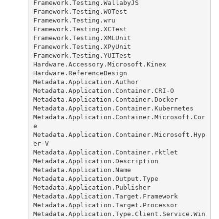
Framework.Testing.WallabyJS
Framework.Testing.WOTest
Framework.Testing.wru
Framework.Testing.XCTest
Framework.Testing.XMLUnit
Framework.Testing.XPyUnit
Framework.Testing.YUITest
Hardware.Accessory.Microsoft.Kinex
Hardware.ReferenceDesign
Metadata.Application.Author
Metadata.Application.Container.CRI-O
Metadata.Application.Container.Docker
Metadata.Application.Container.Kubernetes
Metadata.Application.Container.Microsoft.Cor
e
Metadata.Application.Container.Microsoft.Hyp
er-V
Metadata.Application.Container.rktlet
Metadata.Application.Description
Metadata.Application.Name
Metadata.Application.Output.Type
Metadata.Application.Publisher
Metadata.Application.Target.Framework
Metadata.Application.Target.Processor
Metadata.Application.Type.Client.Service.Win