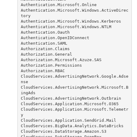
Authentication.Microsoft.Online
Authentication.Microsoft.Windows.ActiveDirec
tory
Authentication.Microsoft.Windows.Kerberos
Authentication.Microsoft.Windows.NTLM
Authentication.Oauth
Authentication.OpenIDConnect
Authentication.SAML
Authorization.Claims
Authorization.General
Authorization.Microsoft.Azuze.SAS
Authorization.Permissions
Authorization.RBAC
CloudServices.AdvertisingNetwork.Google.Adse
nse
CloudServices.AdvertisingNetwork.Microsoft.B
ingAds
CloudServices.AdvertisingNetwork.Outbrain
CloudServices.Application.Microsoft.O365
CloudServices.Application.Microsoft.Telemetr
y
CloudServices.Application.SendGrid.Mail
CloudServices.BigData.Analytics.DataBricks
CloudServices.DataStorage.Amazon.S3
CloudServices.DataStorage.DropBox