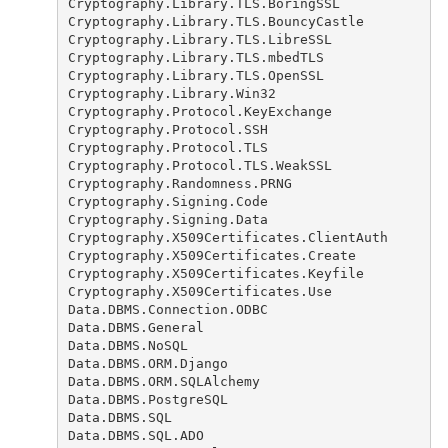
Cryptography.Library.TLS.BoringSSL
Cryptography.Library.TLS.BouncyCastle
Cryptography.Library.TLS.LibreSSL
Cryptography.Library.TLS.mbedTLS
Cryptography.Library.TLS.OpenSSL
Cryptography.Library.Win32
Cryptography.Protocol.KeyExchange
Cryptography.Protocol.SSH
Cryptography.Protocol.TLS
Cryptography.Protocol.TLS.WeakSSL
Cryptography.Randomness.PRNG
Cryptography.Signing.Code
Cryptography.Signing.Data
Cryptography.X509Certificates.ClientAuth
Cryptography.X509Certificates.Create
Cryptography.X509Certificates.Keyfile
Cryptography.X509Certificates.Use
Data.DBMS.Connection.ODBC
Data.DBMS.General
Data.DBMS.NoSQL
Data.DBMS.ORM.Django
Data.DBMS.ORM.SQLAlchemy
Data.DBMS.PostgreSQL
Data.DBMS.SQL
Data.DBMS.SQL.ADO