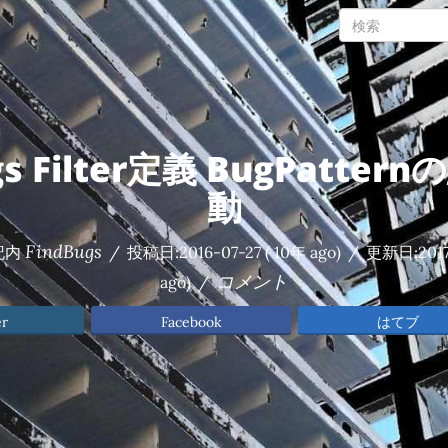
gs Filter定義 BugPatte
動
FindBugs
記内
/
投稿日:
2016-07-27
( 10年 ago)
/
更新日:
201
コメント
ago)
/
er
Facebook
はてブ