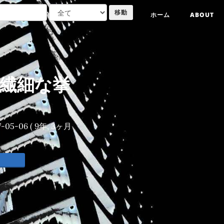
ホーム
ABOUT
rnの繊細な挙
7-05-06
( 9年, 3ヶ月