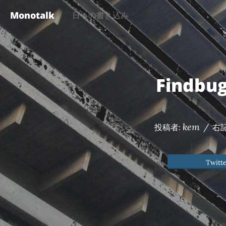
Monotalk
日々の書き込み
Findbu
kem
投稿者:
/
右
Twitt