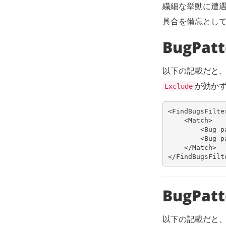
繊細な挙動に遭
具合を備忘とし
BugPa
以下の記載だと、B
が効か
Exclude
<FindBugsFilte
<Match>
<Bug
p
<Bug
p
</Match>
</FindBugsFilt
BugPa
以下の記載だと、Bu