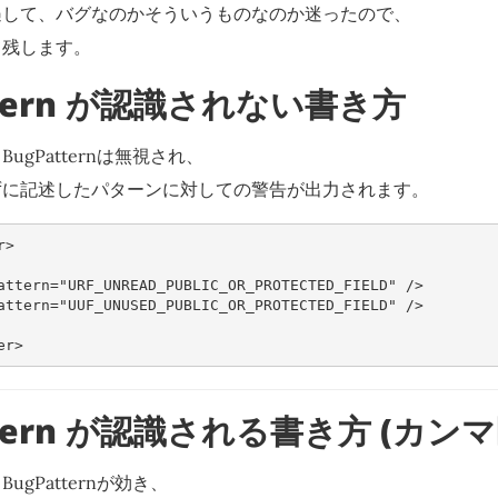
遇して、バグなのかそういうものなのか迷ったので、
て残します。
ttern が認識されない書き方
ugPatternは無視され、
ずに記述したパターンに対しての警告が出力されます。
r>
attern=
"URF_UNREAD_PUBLIC_OR_PROTECTED_FIELD"
/>
attern=
"UUF_UNUSED_PUBLIC_OR_PROTECTED_FIELD"
/>
er>
ttern が認識される書き方 (カン
gPatternが効き、