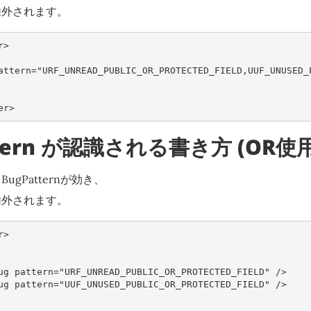
除外されます。
r>
attern=
"URF_UNREAD_PUBLIC_OR_PROTECTED_FIELD,UUF_UNUSED_
er>
ttern が認識される書き方 (OR使用
gPatternが効き、
除外されます。
r>
ug
pattern=
"URF_UNREAD_PUBLIC_OR_PROTECTED_FIELD"
/>
ug
pattern=
"UUF_UNUSED_PUBLIC_OR_PROTECTED_FIELD"
/>