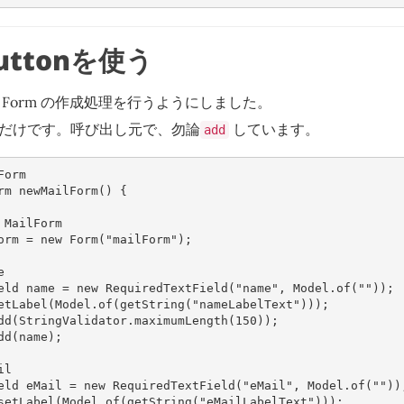
Buttonを使う
Form の作成処理を行うようにしました。
だけです。呼び出し元で、勿論
しています。
add
Form
rm
newMailForm
()
{
 MailForm
orm
=
new
Form
(
"mailForm"
);
e
eld
name
=
new
RequiredTextField
(
"name"
,
Model
.
of
(
""
));
etLabel
(
Model
.
of
(
getString
(
"nameLabelText"
)));
dd
(
StringValidator
.
maximumLength
(
150
));
dd
(
name
);
il
eld
eMail
=
new
RequiredTextField
(
"eMail"
,
Model
.
of
(
""
))
setLabel
(
Model
.
of
(
getString
(
"eMailLabelText"
)));