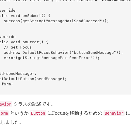
verride
blic
void
onSubmit
()
{
success
(
getString
(
"messageMailSendSucceed"
));
verride
blic
void
onError
()
{
// Set Focus
add
(
new
DefaultFocusBehavior
(
"buttonSendMessage"
));
error
(
getString
(
"messageMailSendError"
));
dd
(
sendMessage
);
etDefaultButton
(
sendMessage
);
form
;
クラスの記述です。
avior
というか
にFocusを移動するための
に
Form
Button
Behavior
成しました。