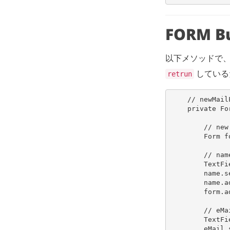
FORM 
以下メソッドで、
している
retrun
// newMail
private
Fo
// new
Form
f
// nam
TextFi
name
.
s
name
.
a
form
.
a
// eMa
TextFi
eMail
.