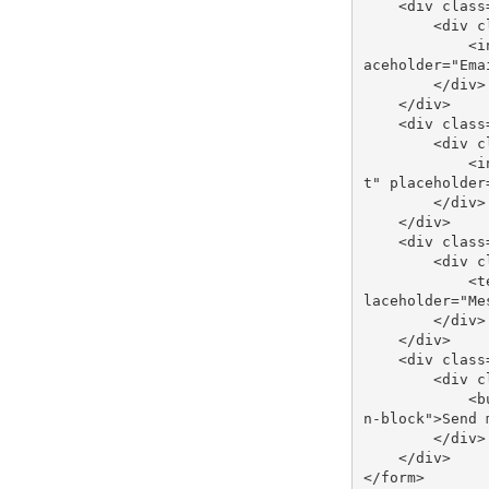
<
div
class
<
div
c
<
i
aceholder
=
"Ema
</
div
>
</
div
>
<
div
class
<
div
c
<
i
t"
placeholder
</
div
>
</
div
>
<
div
class
<
div
c
<
t
laceholder
=
"Me
</
div
>
</
div
>
<
div
class
<
div
c
<
b
n-block"
>
Send 
</
div
>
</
div
>
</
form
>