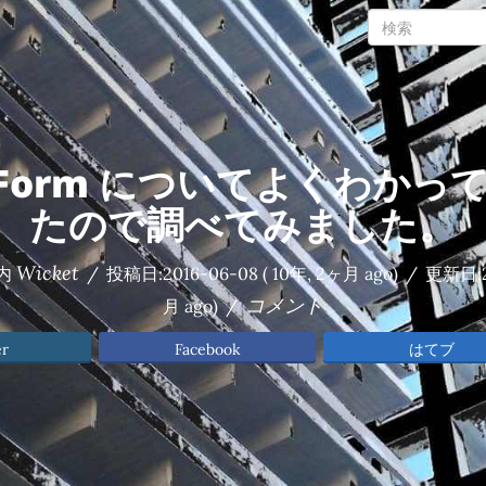
t Form についてよくわか
たので調べてみました。
Wicket
内
/
投稿日:
2016-06-08
( 10年, 2ヶ月 ago)
/
更新日:
コメント
月 ago)
/
er
Facebook
はてブ