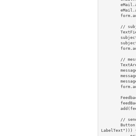
eMail
.
eMail
.
form
.
a
// sub
TextFi
subjec
subjec
form
.
a
// mes
TextAr
messag
messag
messag
form
.
a
Feedba
feedBa
add
(
fe
// sen
Button
LabelText"
)))
pr