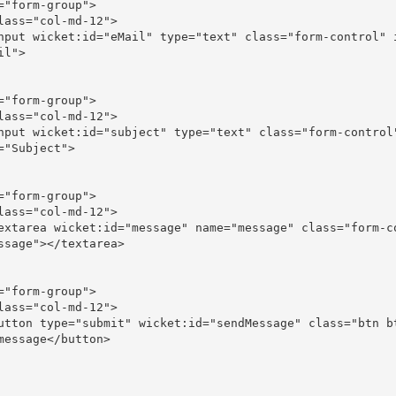
=
"form-group"
>
lass
=
"col-md-12"
>
nput
wicket:id
=
"eMail"
type
=
"text"
class
=
"form-control"
il"
>
=
"form-group"
>
lass
=
"col-md-12"
>
nput
wicket:id
=
"subject"
type
=
"text"
class
=
"form-control
=
"Subject"
>
=
"form-group"
>
lass
=
"col-md-12"
>
extarea
wicket:id
=
"message"
name
=
"message"
class
=
"form-c
ssage"
></
textarea
>
=
"form-group"
>
lass
=
"col-md-12"
>
utton
type
=
"submit"
wicket:id
=
"sendMessage"
class
=
"btn b
message
</
button
>