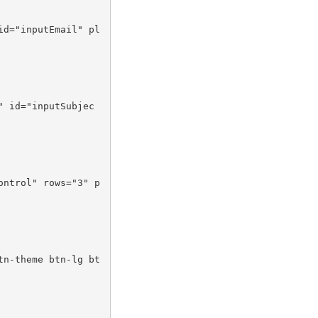
id
=
"inputEmail"
pl
"
id
=
"inputSubjec
ontrol"
rows
=
"3"
p
tn-theme btn-lg bt