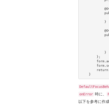
@O
pu
}
@O
pu
}
};
form
.
a
form
.
s
return
}
DefaultFocusBeh
時に、
onError
以下を参考に作