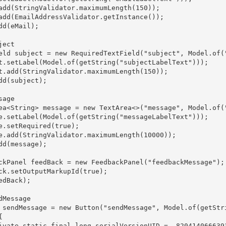
add
(
StringValidator
.
maximumLength
(
150
));
add
(
EmailAddressValidator
.
getInstance
());
dd
(
eMail
);
ject
eld
subject
=
new
RequiredTextField
(
"subject"
,
Model
.
of
(
t
.
setLabel
(
Model
.
of
(
getString
(
"subjectLabelText"
)));
t
.
add
(
StringValidator
.
maximumLength
(
150
));
dd
(
subject
);
sage
ea
<
String
>
message
=
new
TextArea
<>
(
"message"
,
Model
.
of
(
e
.
setLabel
(
Model
.
of
(
getString
(
"messageLabelText"
)));
e
.
setRequired
(
true
);
e
.
add
(
StringValidator
.
maximumLength
(
10000
));
dd
(
message
);
ckPanel
feedBack
=
new
FeedbackPanel
(
"feedbackMessage"
);
ck
.
setOutputMarkupId
(
true
);
edBack
);
dMessage
sendMessage
=
new
Button
(
"sendMessage"
,
Model
.
of
(
getStr
{
ivate
static
final
long
serialVersionUID
=
-
820414066639