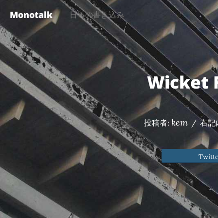
Monotalk
日々の書き込み
Wicke
kem
投稿者:
/
右記
Twitt