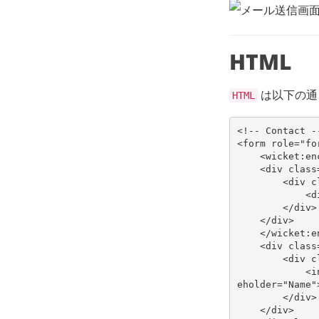
HTML
は以下の通
HTML
<!-- Contact -
<
form
role
=
"fo
<
wicket:en
<
div
class
<
div
c
<
d
</
div
>
</
div
>
</
wicket:e
<
div
class
<
div
c
<
i
eholder
=
"Name"
</
div
>
</
div
>