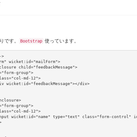
りです。
使っています。
Bootstrap
->
rm"
wicket:id
=
"mailForm"
>
closure
child
=
"feedbackMessage"
>
=
"form-group"
>
lass
=
"col-md-12"
>
iv
wicket:id
=
"feedbackMessage"
></
div
>
nclosure
>
=
"form-group"
>
lass
=
"col-md-12"
>
nput
wicket:id
=
"name"
type
=
"text"
class
=
"form-control"
i
>