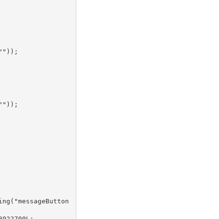
""
));
""
));
ing
(
"messageButton
3922700L
;