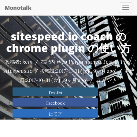
Monotalk
Togg
navi
sitespeed.io coach の
chrome plugin の使い方
kem
Web Performance Test & Tips
投稿者:
/
右記内
,
sitespeed.io
/
投稿日:
2017-11-01
( 8年, 9ヶ月 ago)
/
更新
コメント
日:
2017-10-31
( 8年, 9ヶ月 ago)
/
Twitter
Facebook
はてブ