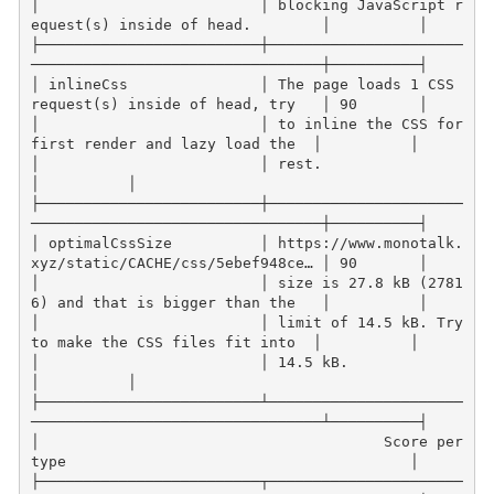
│                         │ blocking JavaScript r
equest(s) inside of head.        │          │
├─────────────────────────┼──────────────────────
─────────────────────────────────┼──────────┤
│ inlineCss               │ The page loads 1 CSS 
request(s) inside of head, try   │ 90       │
│                         │ to inline the CSS for 
first render and lazy load the  │          │
│                         │ rest.                                                 
│          │
├─────────────────────────┼──────────────────────
─────────────────────────────────┼──────────┤
│ optimalCssSize          │ https://www.monotalk.
xyz/static/CACHE/css/5ebef948ce… │ 90       │
│                         │ size is 27.8 kB (2781
6) and that is bigger than the   │          │
│                         │ limit of 14.5 kB. Try 
to make the CSS files fit into  │          │
│                         │ 14.5 kB.                                              
│          │
├─────────────────────────┴──────────────────────
─────────────────────────────────┴──────────┤
│                                       Score per 
type                                       │
├─────────────────────────┬──────────────────────