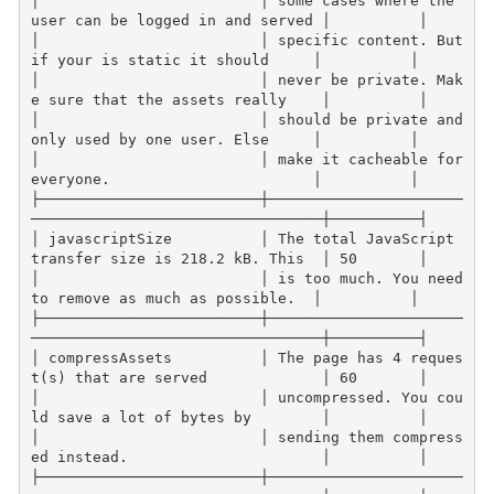
│                         │ some cases where the 
user can be logged in and served │          │
│                         │ specific content. But 
if your is static it should     │          │
│                         │ never be private. Mak
e sure that the assets really    │          │
│                         │ should be private and 
only used by one user. Else     │          │
│                         │ make it cacheable for 
everyone.                       │          │
├─────────────────────────┼──────────────────────
─────────────────────────────────┼──────────┤
│ javascriptSize          │ The total JavaScript 
transfer size is 218.2 kB. This  │ 50       │
│                         │ is too much. You need 
to remove as much as possible.  │          │
├─────────────────────────┼──────────────────────
─────────────────────────────────┼──────────┤
│ compressAssets          │ The page has 4 reques
t(s) that are served             │ 60       │
│                         │ uncompressed. You cou
ld save a lot of bytes by        │          │
│                         │ sending them compress
ed instead.                      │          │
├─────────────────────────┼──────────────────────