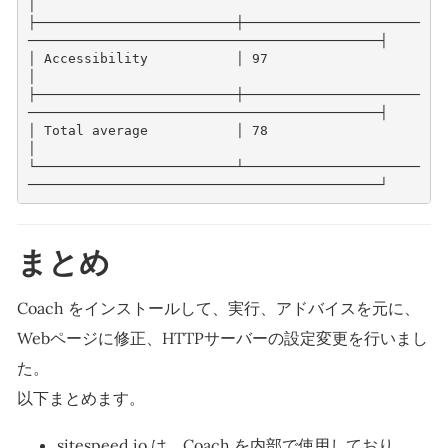
│
├─────────────────────────┼──────────────────────
────────────────────────────────────────────┤
│ Accessibility           │ 97                                                               
│
├─────────────────────────┼──────────────────────
────────────────────────────────────────────┤
│ Total average           │ 78                                                               
│
└─────────────────────────┴──────────────────────
────────────────────────────────────────────┘
まとめ
Coach をインストールして、実行、アドバイスを元に、
Webページに修正、HTTPサーバーの設定変更を行いまし
た。
以下まとめます。
sitespeed.io は、Coach を内部で使用しており、