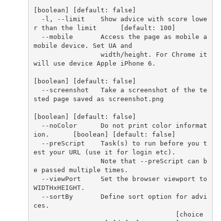
[boolean] [default: false]
  -l, --limit    Show advice with score lowe
r than the limit      [default: 100]
  --mobile       Access the page as mobile a 
mobile device. Set UA and
                 width/height. For Chrome it 
will use device Apple iPhone 6.
[boolean] [default: false]
  --screenshot   Take a screenshot of the te
sted page saved as screenshot.png
[boolean] [default: false]
  --noColor      Do not print color informat
ion.      [boolean] [default: false]
  --preScript    Task(s) to run before you t
est your URL (use it for login etc).
                 Note that --preScript can b
e passed multiple times.
  --viewPort     Set the browser viewport to 
WIDTHxHEIGHT.
  --sortBy       Define sort option for advi
ces.
                                    [choice