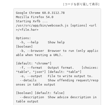
［コードを折り返して表示］
Google Chrome 60.0.3112.78 
Mozilla Firefox 54.0
Starting Xvfb ...
/usr/src/app/bin/webcoach.js [options] <url
>/<file.har>
Options:
  -h, --help     Show help                                             
[boolean]
  -b, --browser  Browser to run (only applic
able when testing a URL).
[default: "chrome"]
  -f, --format   Output format.    [choices: 
"table", "json"] [default: "table"]
  -o, --output   File to write output to.
  --details      Show offending request/resp
onses in table output
[boolean] [default: false]
  --description  Show advice description in 
table output