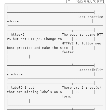
［コードを折り返して表示］
├─────────────────────────┴──────────────────────
────────────────────────────────────────────┤
│                                   Best practice 
advice                                     │
├─────────────────────────┬──────────────────────
─────────────────────────────────┬──────────┤
│ httpsH2                 │ The page is using HTT
PS but not HTTP/2. Change to     │ 0        │
│                         │ HTTP/2 to follow new 
best practice and make the site  │          │
│                         │ faster.                                               
│          │
├─────────────────────────┴──────────────────────
─────────────────────────────────┴──────────┤
│                                    Accessibilit
y advice                                    │
├─────────────────────────┬──────────────────────
─────────────────────────────────┬──────────┤
│ labelOnInput            │ There are 2 input(s) 
that are missing labels on a     │ 80       │
│                         │ form.                                                 
│          │
├─────────────────────────┼──────────────────────
─────────────────────────────────┼──────────┤