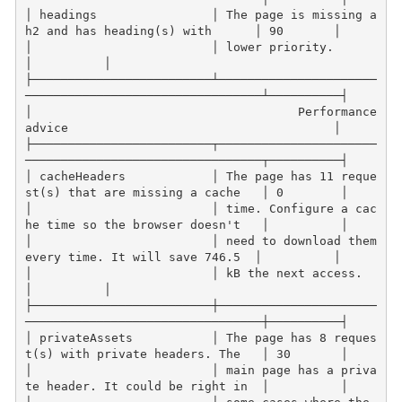
│ headings                │ The page is missing a 
h2 and has heading(s) with      │ 90       │
│                         │ lower priority.                                       
│          │
├─────────────────────────┴──────────────────────
─────────────────────────────────┴──────────┤
│                                     Performance 
advice                                     │
├─────────────────────────┬──────────────────────
─────────────────────────────────┬──────────┤
│ cacheHeaders            │ The page has 11 reque
st(s) that are missing a cache   │ 0        │
│                         │ time. Configure a cac
he time so the browser doesn't   │          │
│                         │ need to download them 
every time. It will save 746.5  │          │
│                         │ kB the next access.                                   
│          │
├─────────────────────────┼──────────────────────
─────────────────────────────────┼──────────┤
│ privateAssets           │ The page has 8 reques
t(s) with private headers. The   │ 30       │
│                         │ main page has a priva
te header. It could be right in  │          │