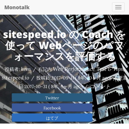
Monotalk
Togg
navi
sitespeed.io の Coach を
使って Webページのパフ
ォーマンスを評価する
kem
Web Performance Test & Tips
投稿者:
/
右記内
,
sitespeed.io
/
投稿日:
2017-09-11
( 8年, 10ヶ月 ago)
/
更新
コメント
日:
2017-10-31
( 8年, 9ヶ月 ago)
/
Twitter
Facebook
はてブ