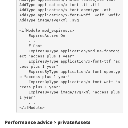
AddType application/x-font-ttf .ttf

AddType application/x-font-opentype .otf

AddType application/x-font-woff .woff .woff2

AddType image/svg+xml .svg

<ifModule mod_expires.c>

    ExpiresActive On

    ...

    # Font

    ExpiresByType application/vnd.ms-fontobj
ect "access plus 1 year"

    ExpiresByType application/x-font-ttf "ac
cess plus 1 year"

    ExpiresByType application/x-font-opentyp
e "access plus 1 year"

    ExpiresByType application/x-font-woff "a
ccess plus 1 year"

    ExpiresByType image/svg+xml "access plus 
1 year"

    ...

Performance advice > privateAssets