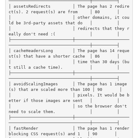
─────────────────────────────────┼──────────┤
│ assetsRedirects         │ The page has 2 redire
ct(s). 2 request(s) are from     │ 80       │
│                         │ other domains, it cou
ld be 3rd-party assets that do   │          │
│                         │ redirects that they r
eally don't need :(              │          │
├─────────────────────────┼──────────────────────
─────────────────────────────────┼──────────┤
│ cacheHeadersLong        │ The page has 14 reque
st(s) that have a shorter cache  │ 86       │
│                         │ time than 30 days (bu
t still a cache time).           │          │
├─────────────────────────┼──────────────────────
─────────────────────────────────┼──────────┤
│ avoidScalingImages      │ The page has 1 image
(s) that are scaled more than 100 │ 90       │
│                         │ pixels. It would be b
etter if those images are sent   │          │
│                         │ so the browser don't 
need to scale them.              │          │
├─────────────────────────┼──────────────────────
─────────────────────────────────┼──────────┤
│ fastRender              │ The page has 1 render 
blocking CSS request(s) and 1   │ 90       │