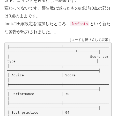
以下、コマンドを再実行した結果です。
変わってないです。警告数は減ったものの以前0点の部分
は0点のままです。
fontに圧縮設定を追加したところ、
という新た
fewFonts
な警告が出力されました。。
［コードを折り返して表示］
├─────────────────────────┴──────────────────────
─────────────────────────────────┴──────────┤
│                                       Score per 
type                                       │
├─────────────────────────┬──────────────────────
────────────────────────────────────────────┤
│ Advice                  │ Score                                                            
│
├─────────────────────────┼──────────────────────
────────────────────────────────────────────┤
│ Performance             │ 70                                                               
│
├─────────────────────────┼──────────────────────
────────────────────────────────────────────┤
│ Best practice           │ 94                                                               