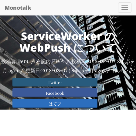
Monotalk
Togg
navi
ServiceWorker の
WebPush について
kem
PWA
投稿者:
/
右記内
/
投稿日:
2018-03-07
( 8年, 5ヶ
コメント
月 ago)
/
更新日:
2018-03-07
( 8年, 5ヶ月 ago)
/
Twitter
Facebook
はてブ