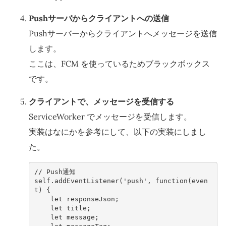
Pushサーバからクライアントへの送信
Pushサーバーからクライアントへメッセージを送信
します。
ここは、FCM を使っているためブラックボックス
です。
クライアントで、メッセージを受信する
ServiceWorker でメッセージを受信します。
実装はなにかを参考にして、以下の実装にしまし
た。
// Push通知
self
.
addEventListener
(
'push'
,
function
(
even
t
)
{
let
responseJson
;
let
title
;
let
message
;