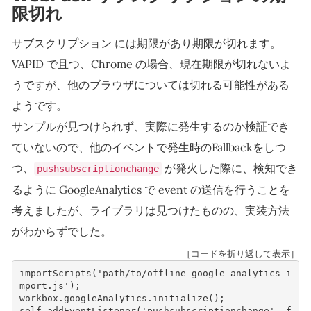
限切れ
サブスクリプション には期限があり期限が切れます。
VAPID で且つ、Chrome の場合、現在期限が切れないよ
うですが、他のブラウザについては切れる可能性がある
ようです。
サンプルが見つけられず、実際に発生するのか検証でき
ていないので、他のイベントで発生時のFallbackをしつ
つ、
が発火した際に、検知でき
pushsubscriptionchange
るように GoogleAnalytics で event の送信を行うことを
考えましたが、ライブラリは見つけたものの、実装方法
がわからずでした。
［コードを折り返して表示］
importScripts
(
'path/to/offline-google-analytics-i
mport.js'
);
workbox
.
googleAnalytics
.
initialize
();
self
.
addEventListener
(
'pushsubscriptionchange'
,
f