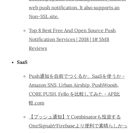
web push notification. It also supports an
Non-SSL site.
Top 8 Best Free And Open Source Push
Notification Services | 2018 | 1# SMB
Reviews
SaaS
Push通知を自前でつくるか、SaaSを使うか -
Amazon SNS, Urban Airship, PushWoosh,
CORE PUSH, Fello を比較してみた - API比
較.com
【プッシュ通知】Y Combinatorも投資する
OneSignalがFirebaseより便利で素晴らしかっ