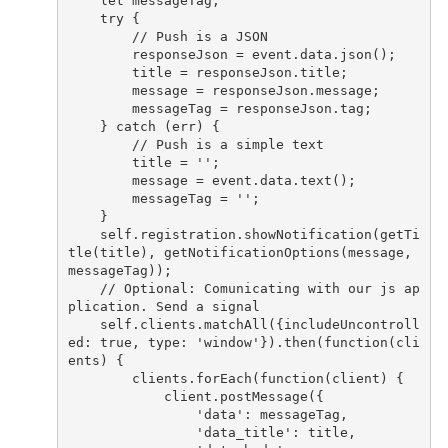
let
messageTag
;
try
{
// Push is a JSON
responseJson
=
event
.
data
.
json
();
title
=
responseJson
.
title
;
message
=
responseJson
.
message
;
messageTag
=
responseJson
.
tag
;
}
catch
(
err
)
{
// Push is a simple text
title
=
''
;
message
=
event
.
data
.
text
();
messageTag
=
''
;
}
self
.
registration
.
showNotification
(
getTi
tle
(
title
),
getNotificationOptions
(
message
,
messageTag
));
// Optional: Comunicating with our js ap
plication. Send a signal
self
.
clients
.
matchAll
({
includeUncontroll
ed
:
true
,
type
:
'window'
}).
then
(
function
(
cli
ents
)
{
clients
.
forEach
(
function
(
client
)
{
client
.
postMessage
({
'data'
:
messageTag
,
'data_title'
:
title
,