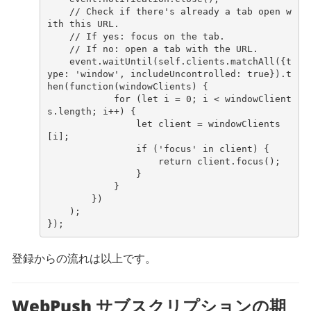
// Check if there's already a tab open w
ith this URL.
// If yes: focus on the tab.
// If no: open a tab with the URL.
event
.
waitUntil
(
self
.
clients
.
matchAll
({
t
ype
:
'window'
,
includeUncontrolled
:
true
}).
t
hen
(
function
(
windowClients
)
{
for
(
let
i
=
0
;
i
<
windowClient
s
.
length
;
i
++
)
{
let
client
=
windowClients
[
i
];
if
(
'focus'
in
client
)
{
return
client
.
focus
();
}
}
})
);
});
登録からの流れは以上です。
WebPush サブスクリプションの期