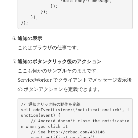
'data_body'
:
message
,
});
});
});
});
通知の表示
これはブラウザの仕事です。
通知のボタンクリック後のアクション
ここも何かのサンプルそのままです。
ServiceWorker でクライアントでメッセージ表示後
の ボタンアクションを定義できます。
// 通知クリック時の動作を定義
self
.
addEventListener
(
'notificationclick'
,
f
unction
(
event
)
{
// Android doesn't close the notificatio
n when you click it
// See http://crbug.com/463146
event
.
notification
.
close
();