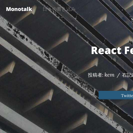
Monotalk
日々の書き込み
React 
kem
投稿者:
/
右記
Twitt