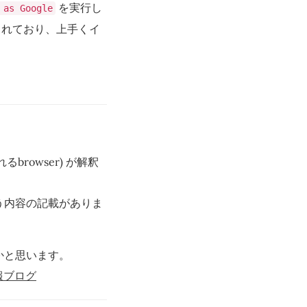
を実行し
 as Google
されており、上手くイ
使われるbrowser) が解釈
う内容の記載がありま
かと思います。
情報ブログ