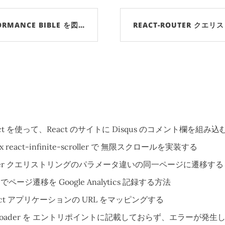
ORMANCE BIBLE を図…
REACT-ROUTER クエ
react を使って、React のサイトに Disqus のコメント欄を組み込
dux react-infinite-scroller で 無限スクロールを実装する
router クエリストリングのパラメータ違いの同一ページに遷移する
M でページ遷移を Google Analytics 記録する方法
React アプリケーションの URL をマッピングする
hot-loader を エントリポイントに記載しておらず、エラーが発生