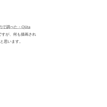
ので調べた - Qiita
況ですが、何も描画され
かと思います。