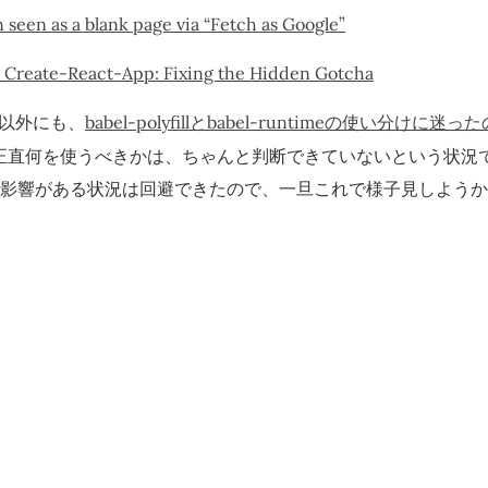
 seen as a blank page via “Fetch as Google”
 Create-React-App: Fixing the Hidden Gotcha
以外にも、
babel-polyfillとbabel-runtimeの使い分けに迷った
 はあり、正直何を使うべきかは、ちゃんと判断できていないという状
 にも影響がある状況は回避できたので、一旦これで様子見しよう