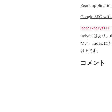
React application
Google SEO with
babel-polyfill
polyfill
ない、Index
以上です。
コメント