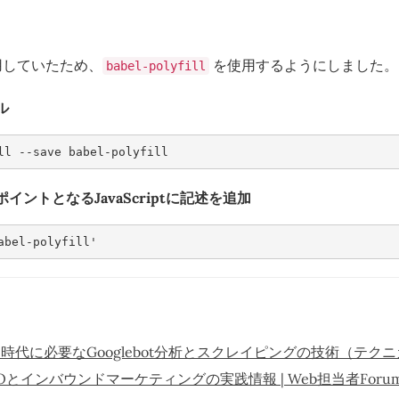
を使用していたため、
を使用するようにしました。
babel-polyfill
ル
ll --save babel-polyfill 
イントとなるJavaScriptに記述を追加
abel-polyfill'
時代に必要なGooglebot分析とスクレイピングの技術（テクニ
- SEOとインバウンドマーケティングの実践情報 | Web担当者Foru