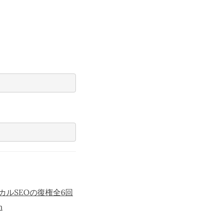
カルSEOの復権全6回
m