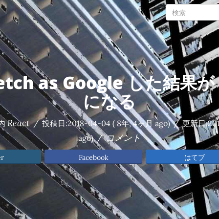
Fetch as Google した結
になる
React
内
/
投稿日:
2018-04-04
( 8年, 4ヶ月 ago)
/
更新日:
20
コメント
ago)
/
er
Facebook
はてブ