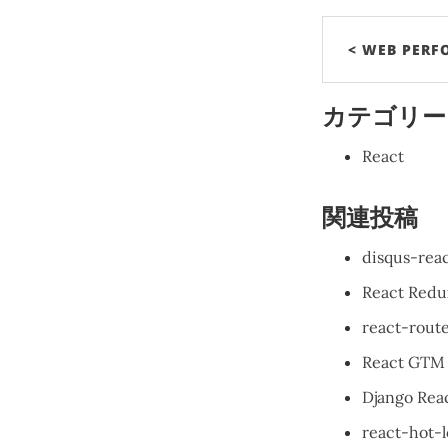
< WEB PERF
カテゴリー
React
関連投稿
disqus-
React Re
react-
React GT
Django 
react-