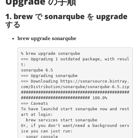
Upgrade の手順
1. brew で sonarqube を upgrade
する
brew upgrade sonarqube
% 
brew
upgrade
==> Upgrading 1 outdated package, with resul
t:
sonarqube 6.5
==> Upgrading sonarqube 
==> Downloading https://sonarsource.bintray.
com/Distribution/sonarqube/sonarqube-6.5.zip
#
###########################################
############################ 100.0%
==> Caveats
To have launchd start sonarqube now and rest
art at login:
  brew services start sonarqube
Or, if you don't want/need a background serv
ice you can just run:
  sonar console