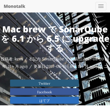
Monotalk
Togg
navi
Mac brew で SonarQube
を 6.1 から 6.5 に upgrade
する
kem
SonarQube
投稿者:
/
右記内
/
投稿日:
2017-08-20
( 8
コ
年, 11ヶ月 ago)
/
更新日:
2017-08-19
( 8年, 11ヶ月 ago)
/
メント
Twitter
Facebook
はてブ