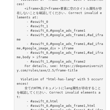
ces!
    <iframe>及び<frame>要素に空のタイトル属性が存
在しないことを確認してください. Correct invalid e
lements at:
     - #aswift_0
     - #aswift_1
     - #aswift_0,#google_ads_frame1
     - #aswift_0,#google_ads_frame1,#ad_ifra
me
     - #aswift_0,#google_ads_frame1,#ad_ifra
me,#google_image_div > iframe
     - #aswift_0,#google_ads_frame1,#ad_ifra
me,body > iframe
     - #aswift_1,#google_ads_frame2
    For details, see: https://dequeuniversit
y.com/rules/axe/2.5/frame-title
  Violation of "html-has-lang" with 5 occurr
ences!
    全てのHTMLドキュメントにlang属性が存在すること
を確認してください. Correct invalid elements a
t:
     - #aswift_0,html
     - #aswift_0,#google_ads_frame1,html