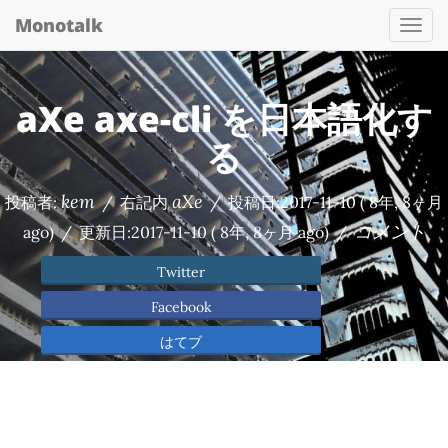
Monotalk
Togg
navi
aXe axe-cli を日本語化す
る
kem
aXe
投稿者:
/
右記内
/
投稿日:
2017-11-10
( 8年, 8ヶ月
コメント
ago)
/
更新日:
2017-11-10
( 8年, 8ヶ月 ago)
/
Twitter
Facebook
はてブ