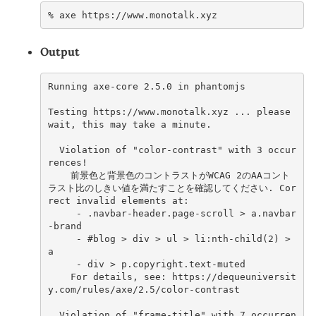
% 
axe
Output
Running axe-core 2.5.0 in phantomjs
Testing https://www.monotalk.xyz ... please 
wait, this may take a minute.
  Violation of "color-contrast" with 3 occur
rences!
    前景色と背景色のコントラストがWCAG 2のAAコント
ラスト比のしきい値を満たすことを確認してください. Cor
rect invalid elements at:
     - .navbar-header.page-scroll > a.navbar
-brand
     - #blog > div > ul > li:nth-child(2) > 
a
     - div > p.copyright.text-muted
    For details, see: https://dequeuniversit
y.com/rules/axe/2.5/color-contrast
  Violation of "frame-title" with 7 occurren