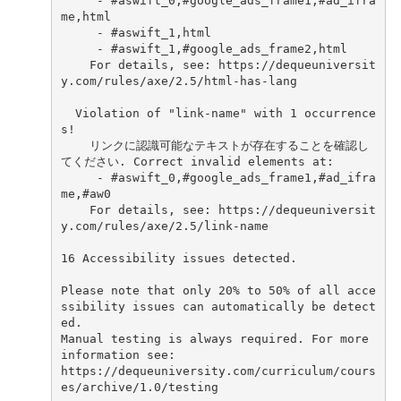
     - #aswift_0,#google_ads_frame1,#ad_ifra
me,html
     - #aswift_1,html
     - #aswift_1,#google_ads_frame2,html
    For details, see: https://dequeuniversit
y.com/rules/axe/2.5/html-has-lang
  Violation of "link-name" with 1 occurrence
s!
    リンクに認識可能なテキストが存在することを確認し
てください. Correct invalid elements at:
     - #aswift_0,#google_ads_frame1,#ad_ifra
me,#aw0
    For details, see: https://dequeuniversit
y.com/rules/axe/2.5/link-name
16 Accessibility issues detected.
Please note that only 20% to 50% of all acce
ssibility issues can automatically be detect
ed. 
Manual testing is always required. For more 
information see:
https://dequeuniversity.com/curriculum/cours
es/archive/1.0/testing