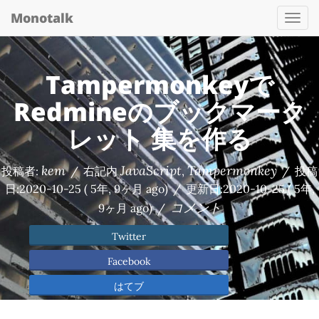
Monotalk
Togg
navi
Tampermonkeyで
Redmineのブックマーク
レット 集を作る
kem
JavaScript
Tampermonkey
投稿者:
/
右記内
,
/
投稿
日:
2020-10-25
( 5年, 9ヶ月 ago)
/
更新日:
2020-10-25
( 5年,
コメント
9ヶ月 ago)
/
Twitter
Facebook
はてブ