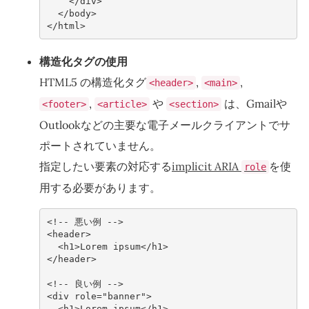
</
div
>
</
body
>
</
html
>
構造化タグの使用
HTML5 の構造化タグ
,
,
<header>
<main>
,
や
は、Gmailや
<footer>
<article>
<section>
Outlookなどの主要な電子メールクライアントでサ
ポートされていません。
指定したい要素の対応する
implicit ARIA
を使
role
用する必要があります。
<!-- 悪い例 -->
<
header
>
<
h1
>
Lorem ipsum
</
h1
>
</
header
>
<!-- 良い例 -->
<
div
role
=
"banner"
>
<
h1
>
Lorem ipsum
</
h1
>