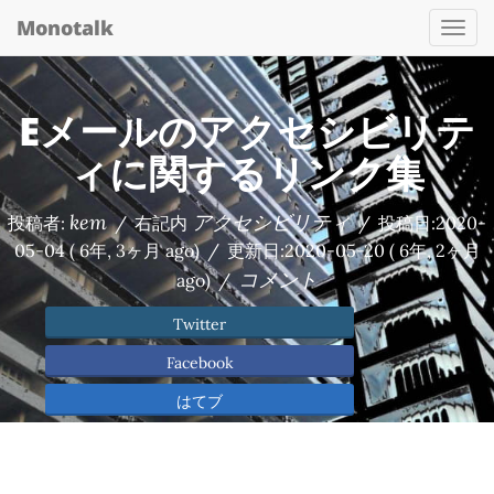
Monotalk
Togg
navi
Eメールのアクセシビリテ
ィに関するリンク集
kem
アクセシビリティ
投稿者:
/
右記内
/
投稿日:
2020-
05-04
( 6年, 3ヶ月 ago)
/
更新日:
2020-05-20
( 6年, 2ヶ月
コメント
ago)
/
Twitter
Facebook
はてブ