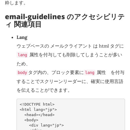
粋します。
email-guidelines のアクセシビリテ
ィ 関連項目
Lang
ウェブベースの メールクライアント は html タグに
属性を付与しても削除してしまうことが多い
lang
ため、
タグ内の、ブロック要素に
属性 を付与
body
lang
することでスクリーンリーダーに、確実に使用言語
を伝えることができます。
<!DOCTYPE html>
<
html
lang
=
"jp"
>
<
head
></
head
>
<
body
>
<
div
lang
=
"jp"
>