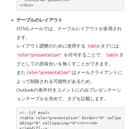
</
div
>
テーブルのレイアウト
HTMLメールでは、テーブルレイアウトが多用され
ます。
レイアウト調整のために使用する
タグには、
table
を付与することで、
タ
role="presentation"
table
グとしての意味合いを無くすことができます。
また
はメールクライアントに
role="presentation"
よって削除される可能性があるため、
Outlookの条件付きコメントにのみプレゼンテーシ
ョンテーブルを含めて、タグを記載します。
<!--[if mso]>
<table role="presentation" border="0" cellpa
dding="0" cellspacing="0"><tr><td>
<![endif]-->