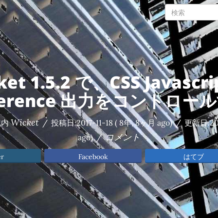
ket 1.5.2 で、CSS Javascri
ference 出力をコントロー
Wicket
記内
/
投稿日:
2017-11-18
( 8年, 8ヶ月 ago)
/
更新日:
20
コメント
ago)
/
er
Facebook
はてブ