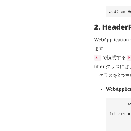
add
(
new
H
2. Heade
WebApplicati
ます。
で説明する
3.
F
filter クラスには
ークラスを2つ生
WebAppli
s
filters
=