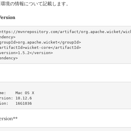
る環境の情報について記載します。
Version
https://mvnrepository.com/artifact/org.apache.wicket/wic
ndency>
groupId>
org.apache.wicket
</groupId>
artifactId>
wicket-core
</artifactId>
version>
1.5.2
</version>
endency>
me:    Mac OS X
rsion: 10.12.6
ion:   16G1036
ersion**