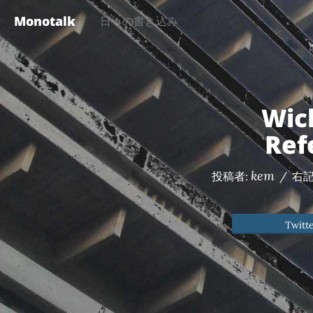
Monotalk
日々の書き込み
Wic
Re
kem
投稿者:
/
右
Twitt