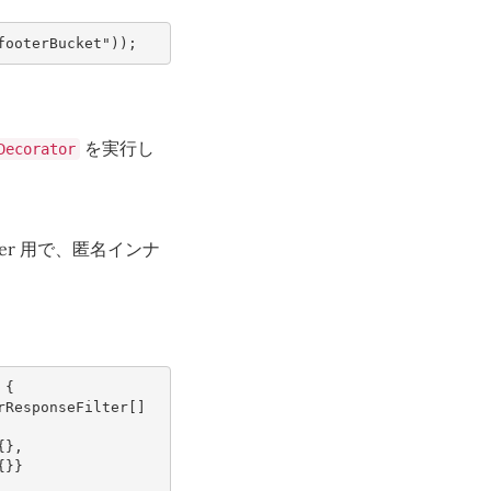
footerBucket"
));
を実行し
Decorator
Footer 用で、匿名インナ
{
rResponseFilter
[]
{},
{}}