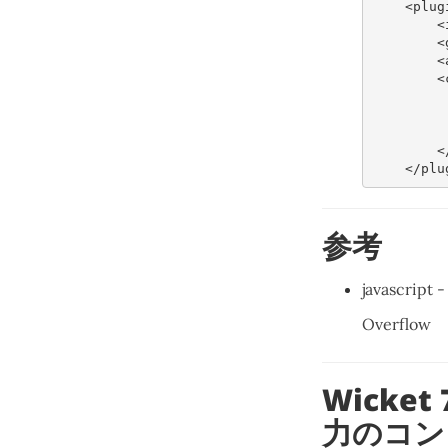
<plug
<
<
<
<
<
</plu
参考
javascript 
Overflow
Wicket 
力のコン