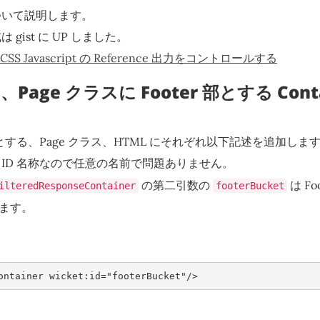
ついて説明します。
gist に UP しました。
 で、CSS Javascript の Reference 出力をコントロールする
 と、Page クラスに Footer 部とする Cont
箇所とする、Page クラス、HTML にそれぞれ以下記述を追加しま
 ID 名称なので任意の名前で問題ありません。
の第二引数の
は F
ilteredResponseContainer
footerBucket
用します。
ontainer
wicket:id
=
"footerBucket"
/>