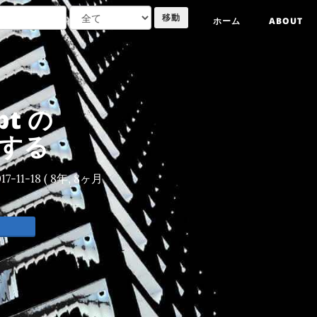
ホーム
ABOUT
pt の
ルする
17-11-18
( 8年, 8ヶ月