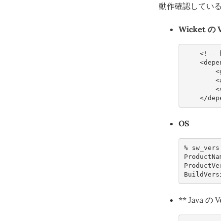
動作確認してい
Wicket の 
<!-- 
<depe
<
<
<
</dep
OS
% 
ProductNa
ProductVe
BuildVers
** Java の V