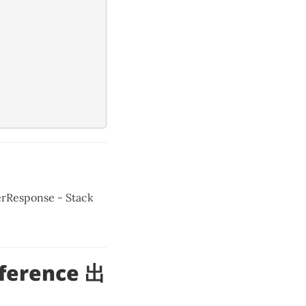
erResponse - Stack
eference 出