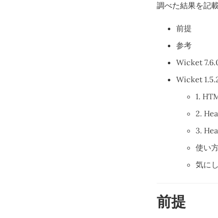
調べた結果を記
前提
参考
Wicket 7
Wicket 1
1. H
2. He
3. H
使い
気に
前提