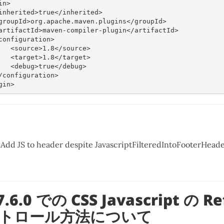
in>
inherited>
true
</inherited>
groupId>
org.apache.maven.plugins
</groupId>
artifactId>
maven-compiler-plugin
</artifactId>
configuration>
<source>
1.8
</source>
<target>
1.8
</target>
<debug>
true
</debug>
/configuration>
gin>
- Add JS to header despite JavascriptFilteredIntoFooterHead
7.6.0 での CSS Javascript の R
トロール方法について