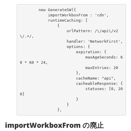
ne
w
Ge
nerate
SW(
{
impor
t
WorkboxFrom
:
'cd
n
'
,
ru
nt
imeCachi
n
g
:
[
{
urlPa
ttern
:
/\/api\/v
2
\/.+/
,
ha
n
dler
:
'Ne
t
workFirs
t
'
,
op
t
io
ns
:
{
expira
t
io
n
:
{
maxAgeSeco
n
ds
:
6
0
*
60
*
24
,
maxE
ntr
ies
:
20
},
cacheName
:
"api"
,
cacheableRespo
nse
:
{
s
tatuses
:
[
0
,
20
0
]
}
}
},
importWorkboxFrom の廃止