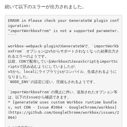
続いて以下のエラーが出力されました。
ERROR in Please check your GenerateSW plugin conf
iguration:
"importWorkboxFrom" is not a supported parameter.
````
workbox-webpack-pluginのGenerateSWで、`importWorkb
oxFrom` オプションはv5からサポートされなくなった結果出力さ
れるエラーのようです。   
以前、CDNで配布しているWorkboxのJavasScriptをimportSc
riptsで読み込むようにしていましたが、
v5から、localにライブラリjsがコンパイル、生成されるように
なりました。              
`NODE_ENV`の設定に従い、圧縮もされるようです。        
`importWorkboxFrom`の廃止に伴い、追加されたオプション等
は、以下のIssueから確認できます。
* [generateSW uses custom Workbox runtime bundle
s, not CDN · Issue #2064 · GoogleChrome/workbox]
(https://github.com/GoogleChrome/workbox/issues/2
064)  