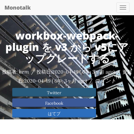
Monotalk
Togg
navi
workbox-webpack-
plugin を v3 から v5にア
ップグレードする
kem
投稿者:
/
投稿日:
2020-04-19
( 6年, 3ヶ月 ago)
/
更新
コメント
日:
2020-04-19
( 6年, 3ヶ月 ago)
/
Twitter
Facebook
はてブ