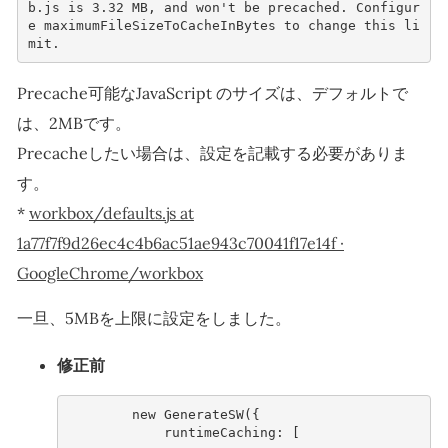
b.js is 3.32 MB, and won't be precached. Configur
e maximumFileSizeToCacheInBytes to change this li
mit.
Precache可能なJavaScript のサイズは、デフォルトで
は、2MBです。
Precacheしたい場合は、設定を記載する必要がありま
す。
*
workbox/defaults.js at
1a77f7f9d26ec4c4b6ac51ae943c70041f17e14f ·
GoogleChrome/workbox
一旦、5MBを上限に設定をしました。
修正前
ne
w
Ge
nerate
SW(
{
ru
nt
imeCachi
n
g
:
[