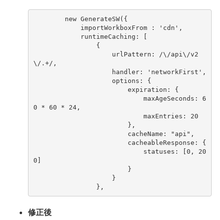
ne
w
Ge
nerate
SW(
{
impor
t
WorkboxFrom
:
'cd
n
'
,
ru
nt
imeCachi
n
g
:
[
{
urlPa
ttern
:
/\/api\/v
2
\/.+/
,
ha
n
dler
:
'
net
workFirs
t
'
,
op
t
io
ns
:
{
expira
t
io
n
:
{
maxAgeSeco
n
ds
:
6
0
*
60
*
24
,
maxE
ntr
ies
:
20
},
cacheName
:
"api"
,
cacheableRespo
nse
:
{
s
tatuses
:
[
0
,
20
0
]
}
}
},
修正後