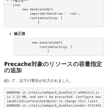
* **修正前**   
```json
        new GenerateSW({
            importWorkboxFrom : 'cdn',
            runtimeCaching: [
                {
修正後
ne
w
Ge
nerate
SW(
{
ru
nt
imeCachi
n
g
:
[
{
Precache対象のリソースの容量指定
の追加
続いて、以下の警告が出力されました。
WARNING in /static/webpack_bundles/1-a49921c3.js 
is 2.25 MB, and won't be precached. Configure max
imumFileSizeToCacheInBytes to change this limit.
WARNING in /static/webpack_bundles/vendor-4731391