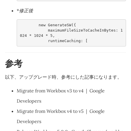
修正後
*
ne
w
Ge
nerate
SW(
{
maximumFileSizeToCacheI
n
By
tes
:
1
024
*
1024
*
5
,
ru
nt
imeCachi
n
g
:
[
参考
以下、アップグレード時、参考にした記事になります。
Migrate from Workbox v3 to v4 | Google
Developers
Migrate from Workbox v4 to v5 | Google
Developers