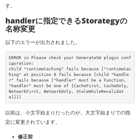
す。
handlerに指定できるStorategyの
名称変更
以下のエラーが出力されました。
ERROR in Please check your GenerateSW plugin conf
iguration:
child "runtimeCaching" fails because ["runtimeCac
hing" at position 0 fails because [child "handle
r" fails because ["handler" must be a Function, 
"handler" must be one of [CacheFirst, CacheOnly, 
NetworkFirst, NetworkOnly, StaleWhileRevalidat
e]]]]
以前は、小文字始まりだったのが、大文字始まりでの指
定に変更されています。
修正前