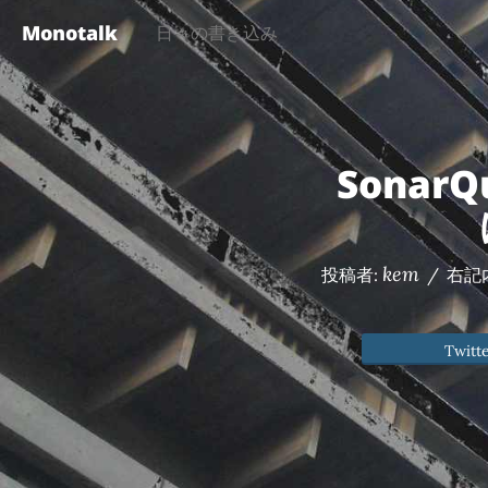
Monotalk
日々の書き込み
Sonar
kem
投稿者:
/
右記
Twitt