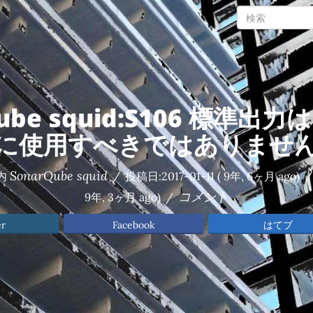
Qube squid:S106 標準出
に使用すべきではありませ
SonarQube squid
内
/
投稿日:
2017-01-11
( 9年, 6ヶ月 ago)
/
コメント
9年, 3ヶ月 ago)
/
er
Facebook
はてブ