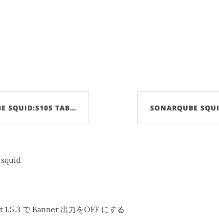
E SQUID:S105 TAB…
SONARQUBE SQUI
squid
ot 1.5.3 で Banner 出力をOFF にする