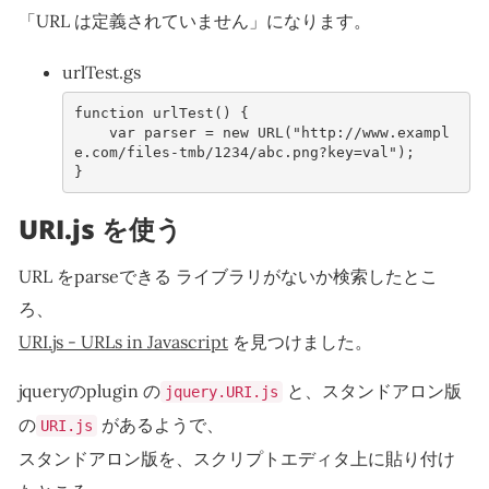
「URL は定義されていません」になります。
urlTest.gs
function
urlTest
()
{
var
parser
=
new
URL
(
"http://www.exampl
e.com/files-tmb/1234/abc.png?key=val"
);
}
URI.js を使う
URL をparseできる ライブラリがないか検索したとこ
ろ、
URI.js - URLs in Javascript
を見つけました。
jqueryのplugin の
と、スタンドアロン版
jquery.URI.js
の
があるようで、
URI.js
スタンドアロン版を、スクリプトエディタ上に貼り付け