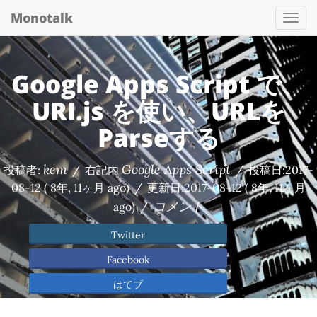
Monotalk
Togg
navi
Google Apps Script で、
URI.js を使い、URLを
Parseする
kem
Google Apps Script
投稿者:
/
右記内
/
投稿日:
2017-
08-12
( 8年, 11ヶ月 ago)
/
更新日:
2017-08-12
( 8年, 11ヶ月
コメント
ago)
/
Twitter
Facebook
はてブ