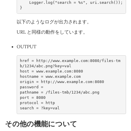
Logger
.
log
(
"search = %s"
,
uri
.
search
());
}
以下のようなログが出力されます。
URL と同様の動作をしています。
OUTPUT
href = http://www.example.com:8080/files-tm
b/1234/abc.png?key=val
host = www.example.com:8080
hostname = www.example.com
origin = http://www.example.com:8080
password = 
pathname = /files-tmb/1234/abc.png
port = 8080
protocol = http
search = ?key=val
その他の機能について