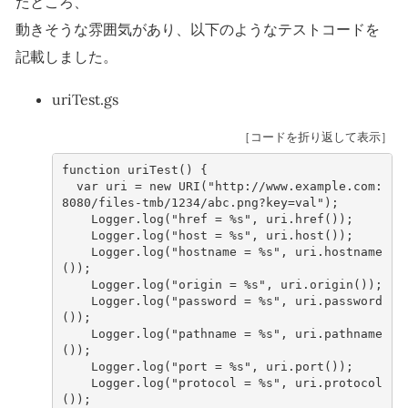
たところ、
動きそうな雰囲気があり、以下のようなテストコードを
記載しました。
uriTest.gs
［コードを折り返して表示］
function
uriTest
()
{
var
uri
=
new
URI
(
"http://www.example.com:
8080/files-tmb/1234/abc.png?key=val"
);
Logger
.
log
(
"href = %s"
,
uri
.
href
());
Logger
.
log
(
"host = %s"
,
uri
.
host
());
Logger
.
log
(
"hostname = %s"
,
uri
.
hostname
());
Logger
.
log
(
"origin = %s"
,
uri
.
origin
());
Logger
.
log
(
"password = %s"
,
uri
.
password
());
Logger
.
log
(
"pathname = %s"
,
uri
.
pathname
());
Logger
.
log
(
"port = %s"
,
uri
.
port
());
Logger
.
log
(
"protocol = %s"
,
uri
.
protocol
());