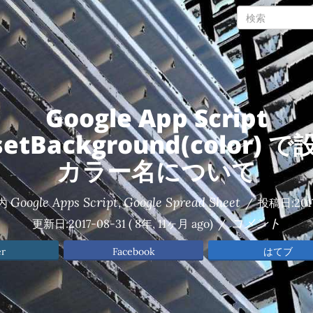
Google App Script
setBackground(color)
カラー名について
Google Apps Script
Google Spread Sheet
内
,
/
投稿日:
201
コメント
更新日:
2017-08-31
( 8年, 11ヶ月 ago)
/
er
Facebook
はてブ