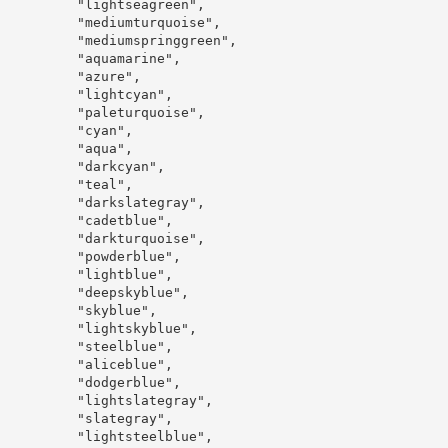
"lightseagreen"
,
"mediumturquoise"
,
"mediumspringgreen"
,
"aquamarine"
,
"azure"
,
"lightcyan"
,
"paleturquoise"
,
"cyan"
,
"aqua"
,
"darkcyan"
,
"teal"
,
"darkslategray"
,
"cadetblue"
,
"darkturquoise"
,
"powderblue"
,
"lightblue"
,
"deepskyblue"
,
"skyblue"
,
"lightskyblue"
,
"steelblue"
,
"aliceblue"
,
"dodgerblue"
,
"lightslategray"
,
"slategray"
,
"lightsteelblue"
,