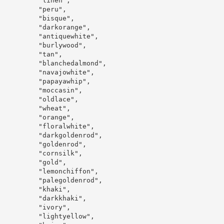
"linen"
,
"peru"
,
"bisque"
,
"darkorange"
,
"antiquewhite"
,
"burlywood"
,
"tan"
,
"blanchedalmond"
,
"navajowhite"
,
"papayawhip"
,
"moccasin"
,
"oldlace"
,
"wheat"
,
"orange"
,
"floralwhite"
,
"darkgoldenrod"
,
"goldenrod"
,
"cornsilk"
,
"gold"
,
"lemonchiffon"
,
"palegoldenrod"
,
"khaki"
,
"darkkhaki"
,
"ivory"
,
"lightyellow"
,