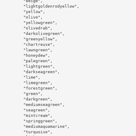
"beige"
,
"lightgoldenrodyellow"
,
"yellow"
,
"olive"
,
"yellowgreen"
,
"olivedrab"
,
"darkolivegreen"
,
"greenyellow"
,
"chartreuse"
,
"lawngreen"
,
"honeydew"
,
"palegreen"
,
"lightgreen"
,
"darkseagreen"
,
"lime"
,
"limegreen"
,
"forestgreen"
,
"green"
,
"darkgreen"
,
"mediumseagreen"
,
"seagreen"
,
"mintcream"
,
"springgreen"
,
"mediumaquamarine"
,
"turquoise"
,