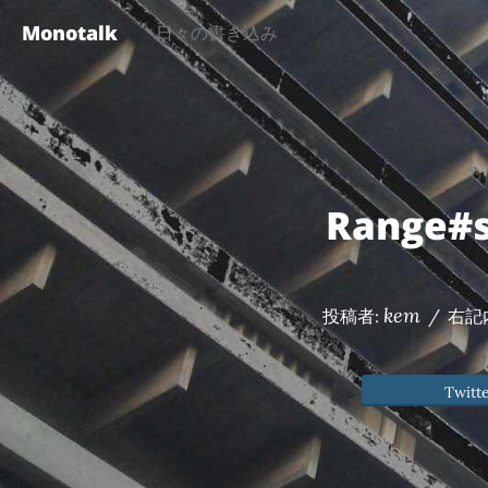
Monotalk
日々の書き込み
Range#
kem
投稿者:
/
右記
Twitt