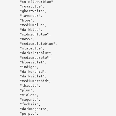
"cornflowerblue"
,
"royalblue"
,
"ghostwhite"
,
"lavender"
,
"blue"
,
"mediumblue"
,
"darkblue"
,
"midnightblue"
,
"navy"
,
"mediumslateblue"
,
"slateblue"
,
"darkslateblue"
,
"mediumpurple"
,
"blueviolet"
,
"indigo"
,
"darkorchid"
,
"darkviolet"
,
"mediumorchid"
,
"thistle"
,
"plum"
,
"violet"
,
"magenta"
,
"fuchsia"
,
"darkmagenta"
,
"purple"
,