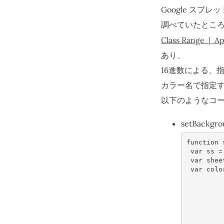
Google スプ
調べていたとこ
Class Range | Ap
あり、
16進数による、
カラー名で指定
以下のようなコ
setBackgro
function
var
ss
=
var
shee
var
colo