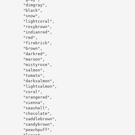
"dimgray"
,
"black"
,
"snow"
,
"lightcoral"
,
"rosybrown"
,
"indianred"
,
"red"
,
"firebrick"
,
"brown"
,
"darkred"
,
"maroon"
,
"mistyrose"
,
"salmon"
,
"tomato"
,
"darksalmon"
,
"lightsalmon"
,
"coral"
,
"orangered"
,
"sienna"
,
"seashell"
,
"chocolate"
,
"saddlebrown"
,
"sandybrown"
,
"peachpuff"
,