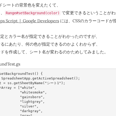
レッドシートの背景色を変えたくて、
ろ、
で変更できるということがわ
Range#setBackground(color)
ps Script | Google Developers
には、CSSのカラーコードが
指定とカラー名が指定できることがわかったのですが、
するにあたり、何の色が指定できるのかよくわからず、
ードを作成して、シート名が変わるのかためしてみました。
undTest.gs
setBackgroundTest
()
{
SpreadsheetApp
.
getActiveSpreadsheet
();
t
=
ss
.
getSheetByName
(
"シート1"
);
rArray
=
[
"white"
,
"whitesmoke"
,
"gainsboro"
,
"lightgrey"
,
"silver"
,
"darkgray"
,
"gray"
,