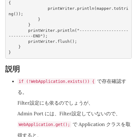
{
printWriter
.
println
(
mapper
.
toStri
ng
());
}
}
printWriter
.
println
(
"--------------------
----------END"
);
printWriter
.
flush
();
}
}
説明
で存在確認す
if (!WebApplication.exists()) {
る。
Filter設定にも依るのでしょうが、
Admin Port には、Filter設定していないので、
で Application クラスを取
WebApplication.get();
得すると、