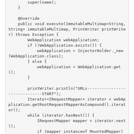
super
(
name
);
}
@Override
public
void
execute
(
ImmutableMultimap
<
String
,
String
>
immutableMultimap
,
PrintWriter
printWrite
r
)
throws
Exception
{
WebApplication
webApplication
;
if
(
!
WebApplication
.
exists
())
{
webApplication
=
InjectorHolder
.
_new
(
WebApplication
.
class
);
}
else
{
webApplication
=
WebApplication
.
get
();
}
printWriter
.
println
(
"URLs----------------
--------------START"
);
Iterator
<
IRequestMapper
>
iterator
=
webAp
plication
.
getRootRequestMapperAsCompound
().
iterat
or
();
while
(
iterator
.
hasNext
())
{
IRequestMapper
mapper
=
iterator
.
next
();
if
(
mapper
instanceof
MountedMapper
)