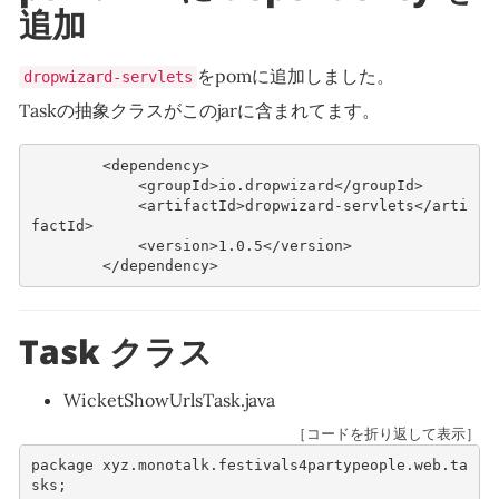
追加
をpomに追加しました。
dropwizard-servlets
Taskの抽象クラスがこのjarに含まれてます。
<dependency>
<groupId>
io.dropwizard
</groupId>
<artifactId>
dropwizard-servlets
</arti
factId>
<version>
1.0.5
</version>
</dependency>
Task クラス
WicketShowUrlsTask.java
［コードを折り返して表示］
package
xyz.monotalk.festivals4partypeople.web.ta
sks
;