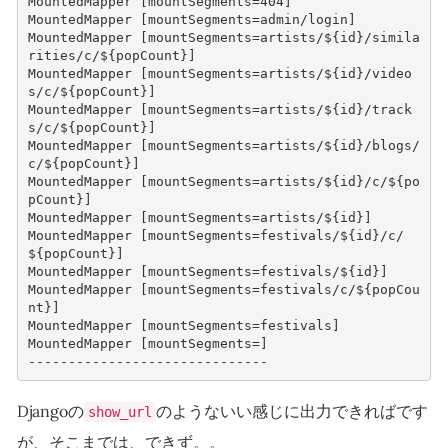
MountedMapper [mountSegments=404]
MountedMapper [mountSegments=admin/login]
MountedMapper [mountSegments=artists/${id}/simila
rities/c/${popCount}]
MountedMapper [mountSegments=artists/${id}/video
s/c/${popCount}]
MountedMapper [mountSegments=artists/${id}/track
s/c/${popCount}]
MountedMapper [mountSegments=artists/${id}/blogs/
c/${popCount}]
MountedMapper [mountSegments=artists/${id}/c/${po
pCount}]
MountedMapper [mountSegments=artists/${id}]
MountedMapper [mountSegments=festivals/${id}/c/
${popCount}]
MountedMapper [mountSegments=festivals/${id}]
MountedMapper [mountSegments=festivals/c/${popCou
nt}]
MountedMapper [mountSegments=festivals]
MountedMapper [mountSegments=]
------------------------------
Djangoの
のようないい感じに出力できればです
show_url
が、そこまでは、できず。。