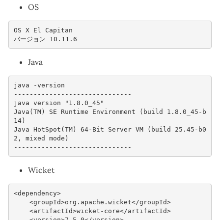
OS
OS X El Capitan 
バージョン 10.11.6 
Java
java -version
------------------------------
java version "1.8.0_45"
Java(TM) SE Runtime Environment (build 1.8.0_45-b
14)
Java HotSpot(TM) 64-Bit Server VM (build 25.45-b0
2, mixed mode)
------------------------------
Wicket
<dependency>
<groupId>
org.apache.wicket
</groupId>
<artifactId>
wicket-core
</artifactId>
<version>
7.5.0
</version>