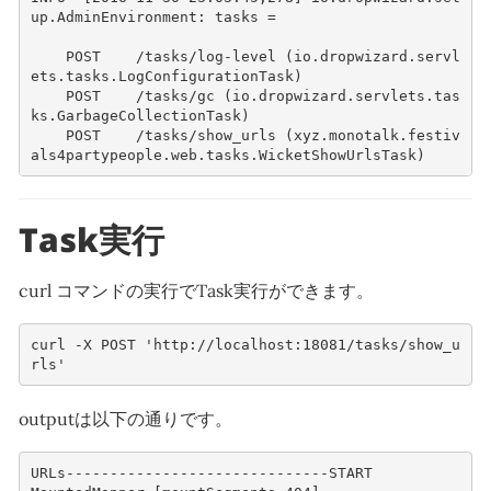
up.AdminEnvironment: tasks = 
    POST    /tasks/log-level (io.dropwizard.servl
ets.tasks.LogConfigurationTask)
    POST    /tasks/gc (io.dropwizard.servlets.tas
ks.GarbageCollectionTask)
    POST    /tasks/show_urls (xyz.monotalk.festiv
als4partypeople.web.tasks.WicketShowUrlsTask)
Task実行
curl コマンドの実行でTask実行ができます。
curl -X POST 'http://localhost:18081/tasks/show_u
rls'
outputは以下の通りです。
URLs------------------------------START