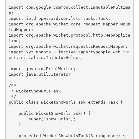
import
com.google.common.collect.ImmutableMultima
p
;
import
io.dropwizard.servlets.tasks.Task
;
import
org.apache.wicket.core.request.mapper.Moun
tedMapper
;
import
org.apache.wicket.protocol.http.WebApplica
tion
;
import
org.apache.wicket.request.IRequestMapper
;
import
xyz.monotalk.festivals4partypeople.web.inj
ect.initialize.InjectorHolder
;
import
java.io.PrintWriter
;
import
java.util.Iterator
;
/**
 * WicketShowUrlsTask
 */
public
class
WicketShowUrlsTask
extends
Task
{
public
WicketShowUrlsTask
()
{
super
(
"show_urls"
);
}
protected
WicketShowUrlsTask
(
String
name
)
{