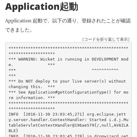
Application起動
Application 起動で、以下の通り、登録されたことが確認
できました。
［コードを折り返して表示］
*************************************************
*******************
*** WARNING: Wicket is running in DEVELOPMENT mod
e.              ***
***                               ^^^^^^^^^^^                    
***
*** Do NOT deploy to your live server(s) without 
changing this.  ***
*** See Application#getConfigurationType() for mo
re information. ***
*************************************************
*******************
INFO  [2016-11-30 23:03:45,271] org.eclipse.jett
y.server.handler.ContextHandler: Started i.d.j.Mu
tableServletContextHandler@196ae579{/,null,AVAILA
BLE}
INFO  [2016-11-30 23:03:45,278] io.dropwizard.set