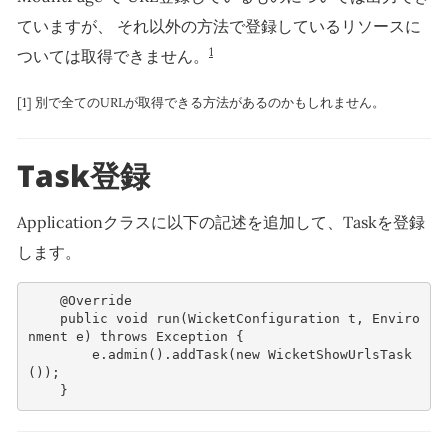
ていますが、 それ以外の方法で登録しているリソースに
1
ついては取得できません。
[1] 別で全てのURLが取得できる方法があるのかもしれません。
Task登録
Applicationクラスに以下の記述を追加して、Taskを登録
します。
@Override
public
void
run
(
WicketConfiguration
t
,
Enviro
nment
e
)
throws
Exception
{
e
.
admin
().
addTask
(
new
WicketShowUrlsTask
());
}