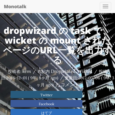
Monotalk
Togg
navi
dropwizard の task で、
wicket の mount された
ページのURL一覧を出力す
る
kem
Dropwizard
Wicket
投稿者:
/
右記内
,
/
投稿
日:
2016-12-01
( 9年, 8ヶ月 ago)
/
更新日:
2017-05-06
( 9年, 3
コメント
ヶ月 ago)
/
Twitter
Facebook
はてブ