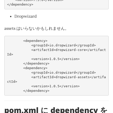
</dependency>
Dropwizard
assets はいらないかもしれません。
<dependency>
<groupId>
io.dropwizard
</groupId>
<artifactId>
dropwizard-core
</artifact
Id>
<version>
1.0.5
</version>
</dependency>
<dependency>
<groupId>
io.dropwizard
</groupId>
<artifactId>
dropwizard-assets
</artifa
ctId>
<version>
1.0.5
</version>
</dependency>
pom.xml に dependency を