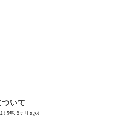
について
11
( 5年, 6ヶ月 ago)