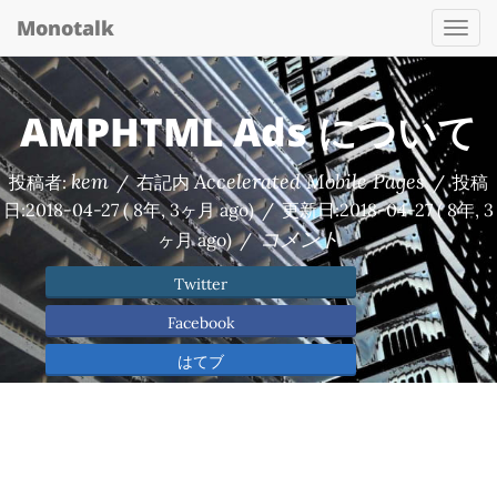
Monotalk
Togg
navi
AMPHTML Ads について
kem
Accelerated Mobile Pages
投稿者:
/
右記内
/
投稿
日:
2018-04-27
( 8年, 3ヶ月 ago)
/
更新日:
2018-04-27
( 8年, 3
コメント
ヶ月 ago)
/
Twitter
Facebook
はてブ