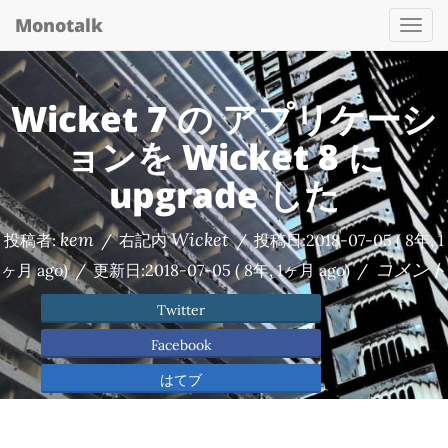
Monotalk
Togg
navi
Wicket 7 の アプリケーシ
ョンを Wicket 8 に
upgrade した
kem
Wicket
投稿者:
/
右記内
/
投稿日:
2018-07-05
( 8年, 1
コメント
ヶ月 ago)
/
更新日:
2018-07-05
( 8年, 1ヶ月 ago)
/
Twitter
Facebook
はてブ