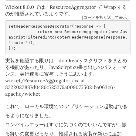
Wicket 8.0.0 では、ResourceAggregator で Wrap する
のが推奨されているようです。
［コードを折り返して表示］
setHeaderResponseDecorator
(
response
->
{
return
new
ResourceAggregator
(
new
Jav
aScriptFilteredIntoFooterHeaderResponse
(
response
,
"footer"
));
});
実装を確認する限りは、domReady スクリプトをまとめ
る機能があったり、JavaScirpt の書き出しのパフォーマ
ンス、実行速度に寄与しそうに思います。
wicket/ResourceAggregator.java at
8322023887d0486c725276a0090755021ba063c6 ·
apache/wicket
これで、ローカル環境での アプリケーション起動はでき
るようになりました。
コンパイルエラーはすぐに気づくのでいいんですが、振
る舞いの変更だったり、推奨される実装が新たに追加