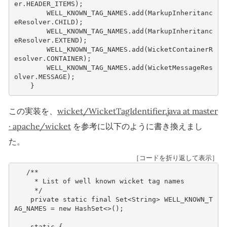
er
.
HEADER_ITEMS
);
WELL_KNOWN_TAG_NAMES
.
add
(
MarkupInheritanc
eResolver
.
CHILD
);
WELL_KNOWN_TAG_NAMES
.
add
(
MarkupInheritanc
eResolver
.
EXTEND
);
WELL_KNOWN_TAG_NAMES
.
add
(
WicketContainerR
esolver
.
CONTAINER
);
WELL_KNOWN_TAG_NAMES
.
add
(
WicketMessageRes
olver
.
MESSAGE
);
}
この実装を、
wicket/WicketTagIdentifier.java at master
· apache/wicket
を参考に以下のように書き換えまし
た。
［コードを折り返して表示］
/**
     * List of well known wicket tag names
     */
private
static
final
Set
<
String
>
WELL_KNOWN_T
AG_NAMES
=
new
HashSet
<>
();
static
{