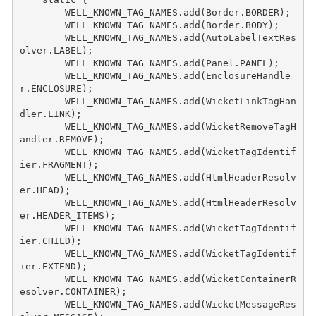
WELL_KNOWN_TAG_NAMES
.
add
(
Border
.
BORDER
);
WELL_KNOWN_TAG_NAMES
.
add
(
Border
.
BODY
);
WELL_KNOWN_TAG_NAMES
.
add
(
AutoLabelTextRes
olver
.
LABEL
);
WELL_KNOWN_TAG_NAMES
.
add
(
Panel
.
PANEL
);
WELL_KNOWN_TAG_NAMES
.
add
(
EnclosureHandle
r
.
ENCLOSURE
);
WELL_KNOWN_TAG_NAMES
.
add
(
WicketLinkTagHan
dler
.
LINK
);
WELL_KNOWN_TAG_NAMES
.
add
(
WicketRemoveTagH
andler
.
REMOVE
);
WELL_KNOWN_TAG_NAMES
.
add
(
WicketTagIdentif
ier
.
FRAGMENT
);
WELL_KNOWN_TAG_NAMES
.
add
(
HtmlHeaderResolv
er
.
HEAD
);
WELL_KNOWN_TAG_NAMES
.
add
(
HtmlHeaderResolv
er
.
HEADER_ITEMS
);
WELL_KNOWN_TAG_NAMES
.
add
(
WicketTagIdentif
ier
.
CHILD
);
WELL_KNOWN_TAG_NAMES
.
add
(
WicketTagIdentif
ier
.
EXTEND
);
WELL_KNOWN_TAG_NAMES
.
add
(
WicketContainerR
esolver
.
CONTAINER
);
WELL_KNOWN_TAG_NAMES
.
add
(
WicketMessageRes