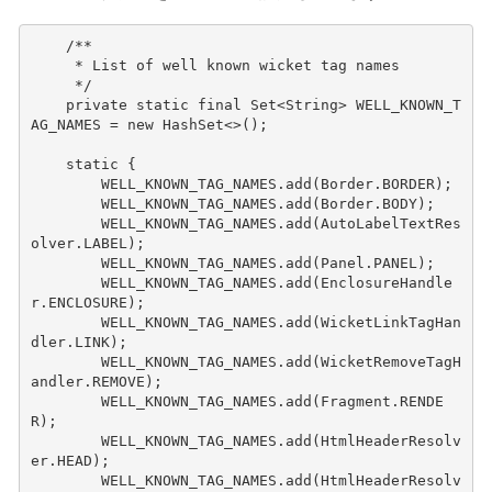
/**
     * List of well known wicket tag names
     */
private
static
final
Set
<
String
>
WELL_KNOWN_T
AG_NAMES
=
new
HashSet
<>
();
static
{
WELL_KNOWN_TAG_NAMES
.
add
(
Border
.
BORDER
);
WELL_KNOWN_TAG_NAMES
.
add
(
Border
.
BODY
);
WELL_KNOWN_TAG_NAMES
.
add
(
AutoLabelTextRes
olver
.
LABEL
);
WELL_KNOWN_TAG_NAMES
.
add
(
Panel
.
PANEL
);
WELL_KNOWN_TAG_NAMES
.
add
(
EnclosureHandle
r
.
ENCLOSURE
);
WELL_KNOWN_TAG_NAMES
.
add
(
WicketLinkTagHan
dler
.
LINK
);
WELL_KNOWN_TAG_NAMES
.
add
(
WicketRemoveTagH
andler
.
REMOVE
);
WELL_KNOWN_TAG_NAMES
.
add
(
Fragment
.
RENDE
R
);
WELL_KNOWN_TAG_NAMES
.
add
(
HtmlHeaderResolv
er
.
HEAD
);
WELL_KNOWN_TAG_NAMES
.
add
(
HtmlHeaderResolv