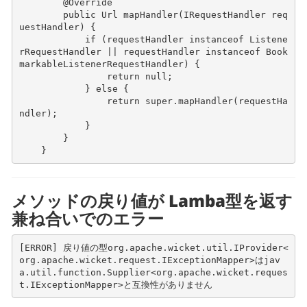
@Override
public
Url
mapHandler
(
IRequestHandler
req
uestHandler
)
{
if
(
requestHandler
instanceof
Listene
rRequestHandler
||
requestHandler
instanceof
Book
markableListenerRequestHandler
)
{
return
null
;
}
else
{
return
super
.
mapHandler
(
requestHa
ndler
);
}
}
}
メソッドの戻り値が Lamba型を返す
兼ね合いでのエラー
[ERROR] 戻り値の型org.apache.wicket.util.IProvider<
org.apache.wicket.request.IExceptionMapper>はjav
a.util.function.Supplier<org.apache.wicket.reques
t.IExceptionMapper>と互換性がありません