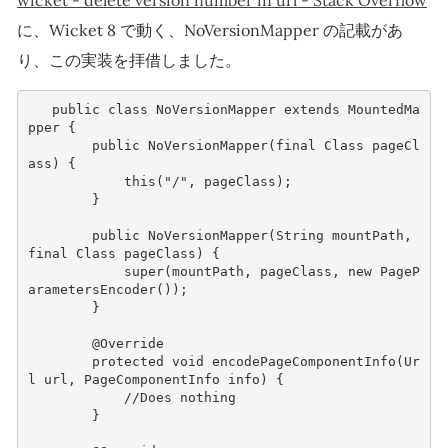
wicket - delete version number in url - Stack Overflow
に、Wicket 8 で動く、NoVersionMapper の記載があ
り、この実装を拝借しました。
public
class
NoVersionMapper
extends
MountedMa
pper
{
public
NoVersionMapper
(
final
Class
pageCl
ass
)
{
this
(
"/"
,
pageClass
);
}
public
NoVersionMapper
(
String
mountPath
,
final
Class
pageClass
)
{
super
(
mountPath
,
pageClass
,
new
PageP
arametersEncoder
());
}
@Override
protected
void
encodePageComponentInfo
(
Ur
l
url
,
PageComponentInfo
info
)
{
//Does nothing
}