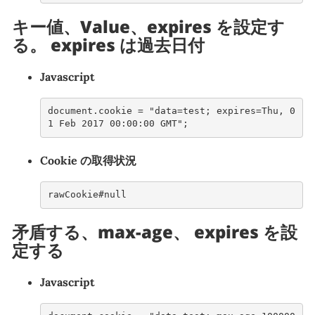
キー値、Value、expires を設定す
る。 expires は過去日付
Javascript
document.cookie = "data=test; expires=Thu, 0
1 Feb 2017 00:00:00 GMT";
Cookie の取得状況
rawCookie#null
矛盾する、max-age、 expires を設
定する
Javascript