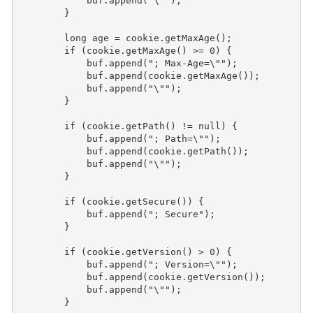
buf
.
append
(
"\""
);
}
long
age
=
cookie
.
getMaxAge
();
if
(
cookie
.
getMaxAge
()
>=
0
)
{
buf
.
append
(
"; Max-Age=\""
);
buf
.
append
(
cookie
.
getMaxAge
());
buf
.
append
(
"\""
);
}
if
(
cookie
.
getPath
()
!=
null
)
{
buf
.
append
(
"; Path=\""
);
buf
.
append
(
cookie
.
getPath
());
buf
.
append
(
"\""
);
}
if
(
cookie
.
getSecure
())
{
buf
.
append
(
"; Secure"
);
}
if
(
cookie
.
getVersion
()
>
0
)
{
buf
.
append
(
"; Version=\""
);
buf
.
append
(
cookie
.
getVersion
());
buf
.
append
(
"\""
);
}