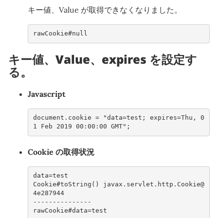
キー値、Value が取得できなくなりました。
rawCookie#null
キー値、Value、expires を設定す
る。
Javascript
document.cookie = "data=test; expires=Thu, 0
1 Feb 2019 00:00:00 GMT";
Cookie の取得状況
data=test
Cookie#toString() javax.servlet.http.Cookie@
4e287944
---------------
rawCookie#data=test