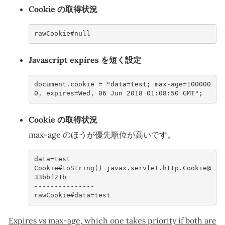
Cookie の取得状況
rawCookie#null
Javascript expires を短く設定
document.cookie = "data=test; max-age=100000
0, expires=Wed, 06 Jun 2018 01:08:50 GMT";
Cookie の取得状況
max-age のほうが優先順位が高いです。
data=test
Cookie#toString() javax.servlet.http.Cookie@
33bbf21b
---------------
rawCookie#data=test
Expires vs max-age, which one takes priority if both are