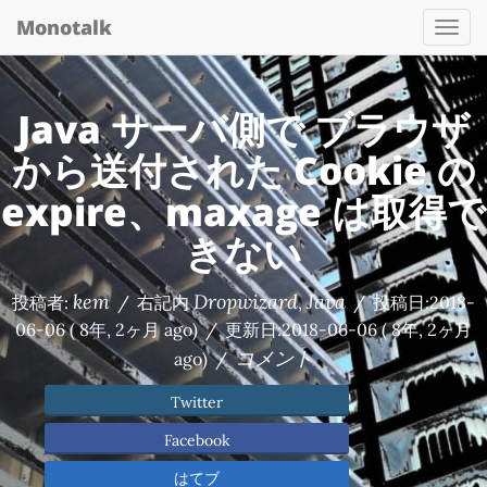
Monotalk
Togg
navi
Java サーバ側で ブラウザ
から送付された Cookie の
expire、maxage は取得で
きない
kem
Dropwizard
Java
投稿者:
/
右記内
,
/
投稿日:
2018-
06-06
( 8年, 2ヶ月 ago)
/
更新日:
2018-06-06
( 8年, 2ヶ月
コメント
ago)
/
Twitter
Facebook
はてブ