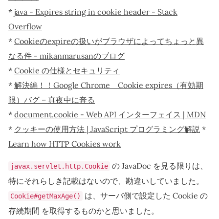
*
java - Expires string in cookie header - Stack
Overflow
*
Cookieのexpireの扱いがブラウザによってちょっと異
なる件 - mikanmarusanのブログ
*
Cookie の仕様とセキュリティ
*
解決編！！Google Chrome Cookie expires（有効期
限）バグ – 真夜中に奔る
*
document.cookie - Web API インターフェイス | MDN
*
クッキーの使用方法 | JavaScript プログラミング解説
*
Learn how HTTP Cookies work
の JavaDoc を見る限りは、
javax.servlet.http.Cookie
特にそれらしき記載はないので、勘違いしていました。
は、サーバ側で設定した Cookie の
Cookie#getMaxAge()
存続期間 を取得するものかと思いました。