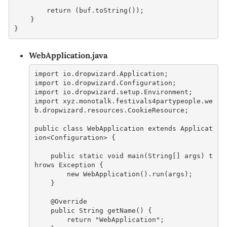
return
(
buf
.
toString
());
}
}
WebApplication.java
import
io.dropwizard.Application
;
import
io.dropwizard.Configuration
;
import
io.dropwizard.setup.Environment
;
import
xyz.monotalk.festivals4partypeople.we
b.dropwizard.resources.CookieResource
;
public
class
WebApplication
extends
Applicat
ion
<
Configuration
>
{
public
static
void
main
(
String
[]
args
)
t
hrows
Exception
{
new
WebApplication
().
run
(
args
);
}
@Override
public
String
getName
()
{
return
"WebApplication"
;