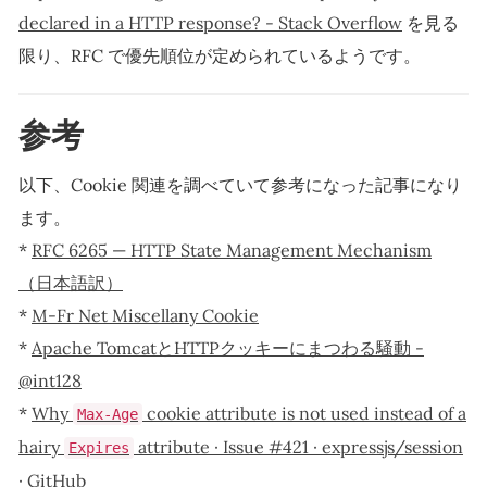
declared in a HTTP response? - Stack Overflow
を見る
限り、RFC で優先順位が定められているようです。
参考
以下、Cookie 関連を調べていて参考になった記事になり
ます。
*
RFC 6265 — HTTP State Management Mechanism
（日本語訳）
*
M-Fr Net Miscellany Cookie
*
Apache TomcatとHTTPクッキーにまつわる騒動 -
@int128
*
Why
cookie attribute is not used instead of a
Max-Age
hairy
attribute · Issue #421 · expressjs/session
Expires
· GitHub