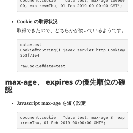
document.cookie = "data=test; max-age=100000
00, expires=Thu, 01 Feb 2019 00:00:00 GMT";
Cookie の取得状況
取得できたので、どちらかが効いているようです。
data=test
Cookie#toString() javax.servlet.http.Cookie@
353f71e4
---------------
rawCookie#data=test
max-age、 expires の優先順位の確
認
Javascript max-age を短く設定
document.cookie = "data=test; max-age=3, exp
ires=Thu, 01 Feb 2019 00:00:00 GMT";