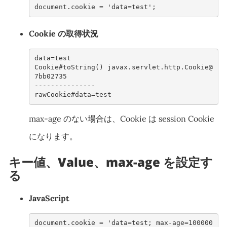
document
.
cookie
=
'data=test'
;
Cookie の取得状況
data=test
Cookie#toString() javax.servlet.http.Cookie@
7bb02735
---------------
rawCookie#data=test
max-age のない場合は、Cookie は session Cookie
になります。
キー値、Value、max-age を設定す
る
JavaScript
document
.
cookie
=
'data=test; max-age=100000