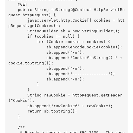
@GET
public
String
toString
(
@Context
HttpServletRe
quest
httpRequest
)
{
javax
.
servlet
.
http
.
Cookie
[]
cookies
=
htt
pRequest
.
getCookies
();
StringBuilder
sb
=
new
StringBuilder
();
if
(
cookies
!=
null
)
{
for
(
Cookie
cookie
:
cookies
)
{
sb
.
append
(
encodeCookie
(
cookie
));
sb
.
append
(
"\n"
);
sb
.
append
(
"Cookie#toString() "
+
cookie
.
toString
());
sb
.
append
(
"\n"
);
sb
.
append
(
"---------------"
);
sb
.
append
(
"\n"
);
}
}
String
rawCookie
=
httpRequest
.
getHeader
(
"Cookie"
);
sb
.
append
(
"rawCookie#"
+
rawCookie
);
return
sb
.
toString
();
}
/**
     * Encode a cookie as per RFC 2109.  The resu