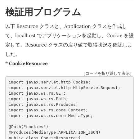
検証用プログラム
以下 Resource クラスと、Application クラスを作成し
て、localhost でアプリケーションを起動し、Cookie を設
定して、Resource クラスの戻り値で取得状況を確認しま
した。
*
CookieResource
［コードを折り返して表示］
import
javax.servlet.http.Cookie
;
import
javax.servlet.http.HttpServletRequest
;
import
javax.ws.rs.GET
;
import
javax.ws.rs.Path
;
import
javax.ws.rs.Produces
;
import
javax.ws.rs.core.Context
;
import
javax.ws.rs.core.MediaType
;
@Path
(
"cookies"
)
@Produces
(
MediaType
.
APPLICATION_JSON
)
public
class
CookieResource
{