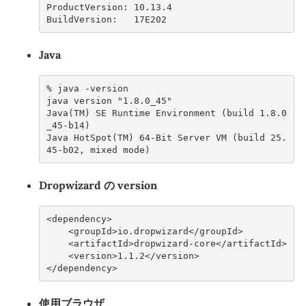
ProductVersion: 10.13.4
BuildVersion:   17E202
Java
% 
java
java version "1.8.0_45"
Java(TM) SE Runtime Environment (build 1.8.0
_45-b14)
Java HotSpot(TM) 64-Bit Server VM (build 25.
45-b02, mixed mode)
Dropwizard の version
<dependency>
    <groupId>io.dropwizard</groupId>
    <artifactId>dropwizard-core</artifactId>
    <version>1.1.2</version>
</dependency>
使用ブラウザ