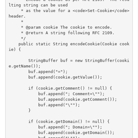
lting string can be used
     * as the value for a <code>Set-Cookie</code> 
header.
     *
     * @param cookie The cookie to encode.
     * @return A string following RFC 2109.
     */
public
static
String
encodeCookie
(
Cookie
cook
ie
)
{
StringBuffer
buf
=
new
StringBuffer
(
cooki
e
.
getName
());
buf
.
append
(
"="
);
buf
.
append
(
cookie
.
getValue
());
if
(
cookie
.
getComment
()
!=
null
)
{
buf
.
append
(
"; Comment=\""
);
buf
.
append
(
cookie
.
getComment
());
buf
.
append
(
"\""
);
}
if
(
cookie
.
getDomain
()
!=
null
)
{
buf
.
append
(
"; Domain=\""
);
buf
.
append
(
cookie
.
getDomain
());