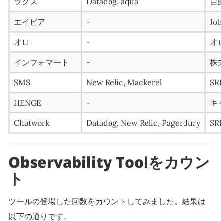
ラクス
Datadog, aqua
自
エイピア
-
Job
オロ
-
オ
インフォマート
-
株
SMS
New Relic, Mackerel
S
HENGE
-
キ
Chatwork
Datadog, New Relic, Pagerdury
SR
Observability Toolをカウン
ト
ツールの登場した回数をカウントしてみました。結果は
以下の通りです。