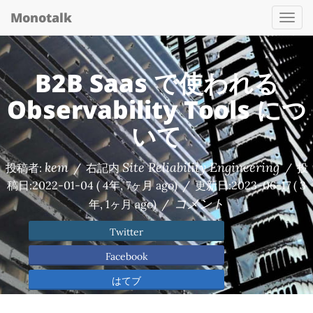
Monotalk
Togg
navi
B2B Saas で使われる
Observability Tools につ
いて
kem
Site Reliability Engineering
投稿者:
/
右記内
/
投
稿日:
2022-01-04
( 4年, 7ヶ月 ago)
/
更新日:
2023-06-17
( 3
コメント
年, 1ヶ月 ago)
/
Twitter
Facebook
はてブ