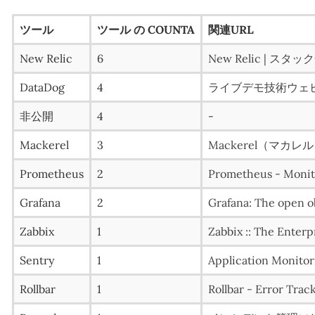
ツール
ツール の COUNTA
関連URL
New Relic
6
New Relic | 
DataDog
4
ライブデモ技術ウェビナー
非公開
4
-
Mackerel
3
Mackerel（マカ
Prometheus
2
Prometheus - Monito
Grafana
2
Grafana: The open ob
Zabbix
1
Zabbix :: The Enter
Sentry
1
Application Monitor
Rollbar
1
Rollbar - Error Tra