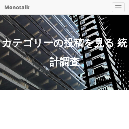
Monotalk
Togg
navi
カテゴリーの投稿を見る 統
計調査